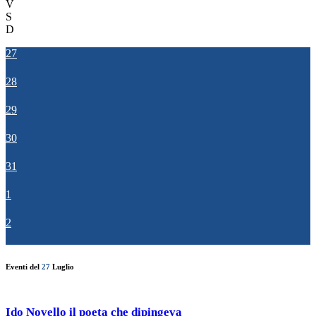
V
S
D
27
28
29
30
31
1
2
Eventi del
27
Luglio
Ido Novello il poeta che dipingeva