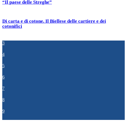
“Il paese delle Streghe”
Di carta e di cotone. Il Biellese delle cartiere e dei
cotonifici
3
4
5
6
7
8
9