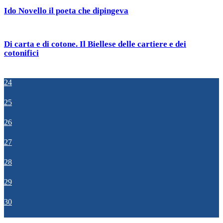
Ido Novello il poeta che dipingeva
Di carta e di cotone. Il Biellese delle cartiere e dei
cotonifici
24
25
26
27
28
29
30