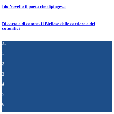
Ido Novello il poeta che dipingeva
Di carta e di cotone. Il Biellese delle cartiere e dei
cotonifici
31
1
2
3
4
5
6