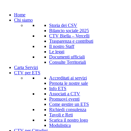
Home
Chi siamo
Storia dei CSV
Bilancio sociale 2025
CTV Biella – Vercelli
Trasparenza e contributi
Il nostro Staff
Le leggi
Documenti ufficiali
Consulte Territoriali
Carta Servizi
CTV per ETS
Accreditati ai servizi
Prenota le nostre sale
Info ETS
Associati a CTV
Promuovi eventi
Come gestire un ETS
Richiedi consulenza
Tavoli e Reti
Scarica il nostro logo
Modulistica
CTV per Cittadini