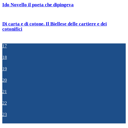
Ido Novello il poeta che dipingeva
Di carta e di cotone. Il Biellese delle cartiere e dei
cotonifici
17
18
19
20
21
22
23