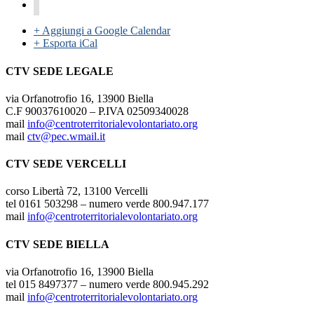
+ Aggiungi a Google Calendar
+ Esporta iCal
CTV SEDE LEGALE
via Orfanotrofio 16, 13900 Biella
C.F 90037610020 – P.IVA 02509340028
mail
info@centroterritorialevolontariato.org
mail
ctv@pec.wmail.it
CTV SEDE VERCELLI
corso Libertà 72, 13100 Vercelli
tel 0161 503298 – numero verde 800.947.177
mail
info@centroterritorialevolontariato.org
CTV SEDE BIELLA
via Orfanotrofio 16, 13900 Biella
tel 015 8497377 – numero verde 800.945.292
mail
info@centroterritorialevolontariato.org