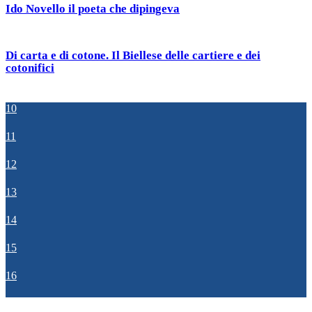
Ido Novello il poeta che dipingeva
Di carta e di cotone. Il Biellese delle cartiere e dei
cotonifici
10
11
12
13
14
15
16