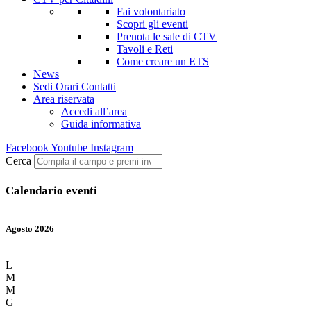
Fai volontariato
Scopri gli eventi
Prenota le sale di CTV
Tavoli e Reti
Come creare un ETS
News
Sedi Orari Contatti
Area riservata
Accedi all’area
Guida informativa
Facebook
Youtube
Instagram
Cerca
Calendario eventi
Agosto 2026
L
M
M
G