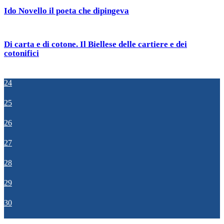
Ido Novello il poeta che dipingeva
Di carta e di cotone. Il Biellese delle cartiere e dei
cotonifici
24
25
26
27
28
29
30