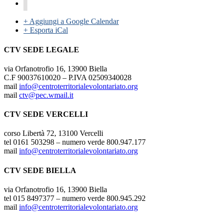
+ Aggiungi a Google Calendar
+ Esporta iCal
CTV SEDE LEGALE
via Orfanotrofio 16, 13900 Biella
C.F 90037610020 – P.IVA 02509340028
mail
info@centroterritorialevolontariato.org
mail
ctv@pec.wmail.it
CTV SEDE VERCELLI
corso Libertà 72, 13100 Vercelli
tel 0161 503298 – numero verde 800.947.177
mail
info@centroterritorialevolontariato.org
CTV SEDE BIELLA
via Orfanotrofio 16, 13900 Biella
tel 015 8497377 – numero verde 800.945.292
mail
info@centroterritorialevolontariato.org