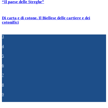
“Il paese delle Streghe”
Di carta e di cotone. Il Biellese delle cartiere e dei
cotonifici
3
4
5
6
7
8
9