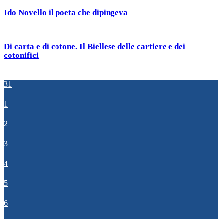
Ido Novello il poeta che dipingeva
Di carta e di cotone. Il Biellese delle cartiere e dei
cotonifici
31
1
2
3
4
5
6