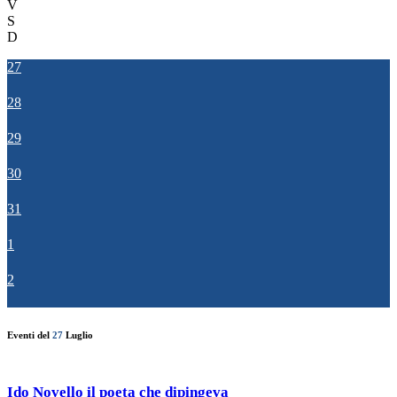
V
S
D
27
28
29
30
31
1
2
Eventi del
27
Luglio
Ido Novello il poeta che dipingeva