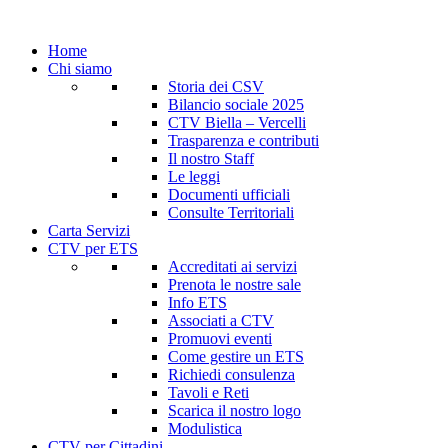
Home
Chi siamo
Storia dei CSV
Bilancio sociale 2025
CTV Biella – Vercelli
Trasparenza e contributi
Il nostro Staff
Le leggi
Documenti ufficiali
Consulte Territoriali
Carta Servizi
CTV per ETS
Accreditati ai servizi
Prenota le nostre sale
Info ETS
Associati a CTV
Promuovi eventi
Come gestire un ETS
Richiedi consulenza
Tavoli e Reti
Scarica il nostro logo
Modulistica
CTV per Cittadini