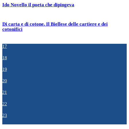
Ido Novello il poeta che dipingeva
Di carta e di cotone. Il Biellese delle cartiere e dei
cotonifici
17
18
19
20
21
22
23