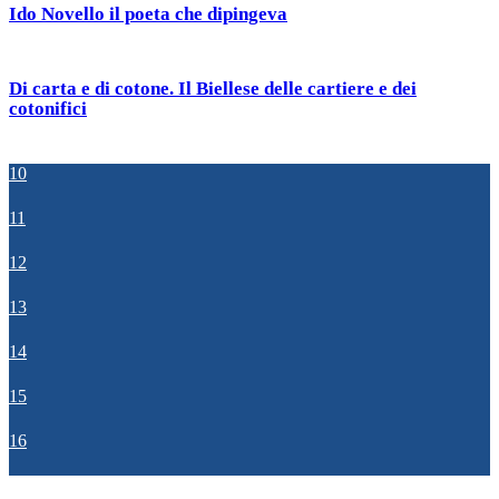
Ido Novello il poeta che dipingeva
Di carta e di cotone. Il Biellese delle cartiere e dei
cotonifici
10
11
12
13
14
15
16