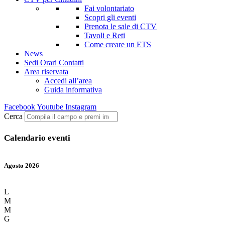
Fai volontariato
Scopri gli eventi
Prenota le sale di CTV
Tavoli e Reti
Come creare un ETS
News
Sedi Orari Contatti
Area riservata
Accedi all’area
Guida informativa
Facebook
Youtube
Instagram
Cerca
Calendario eventi
Agosto 2026
L
M
M
G