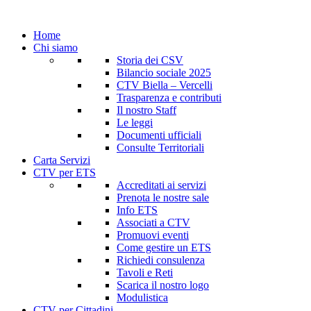
Home
Chi siamo
Storia dei CSV
Bilancio sociale 2025
CTV Biella – Vercelli
Trasparenza e contributi
Il nostro Staff
Le leggi
Documenti ufficiali
Consulte Territoriali
Carta Servizi
CTV per ETS
Accreditati ai servizi
Prenota le nostre sale
Info ETS
Associati a CTV
Promuovi eventi
Come gestire un ETS
Richiedi consulenza
Tavoli e Reti
Scarica il nostro logo
Modulistica
CTV per Cittadini