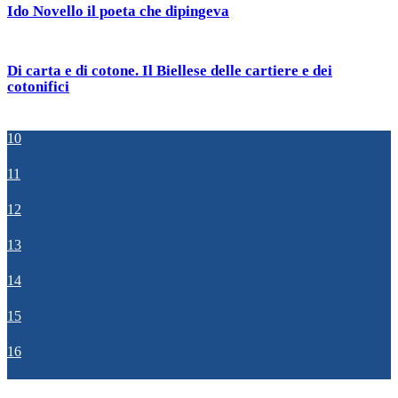
Ido Novello il poeta che dipingeva
Di carta e di cotone. Il Biellese delle cartiere e dei
cotonifici
10
11
12
13
14
15
16