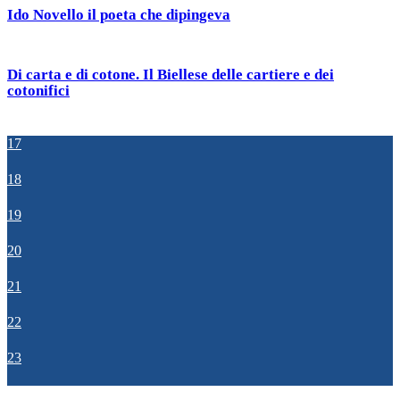
Ido Novello il poeta che dipingeva
Di carta e di cotone. Il Biellese delle cartiere e dei
cotonifici
17
18
19
20
21
22
23