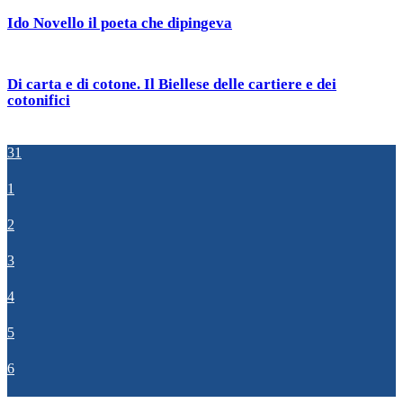
Ido Novello il poeta che dipingeva
Di carta e di cotone. Il Biellese delle cartiere e dei
cotonifici
31
1
2
3
4
5
6