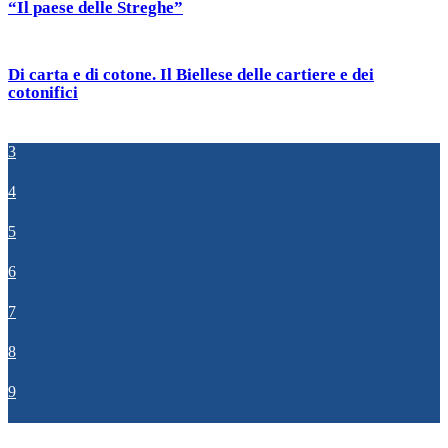
“Il paese delle Streghe”
Di carta e di cotone. Il Biellese delle cartiere e dei
cotonifici
3
4
5
6
7
8
9