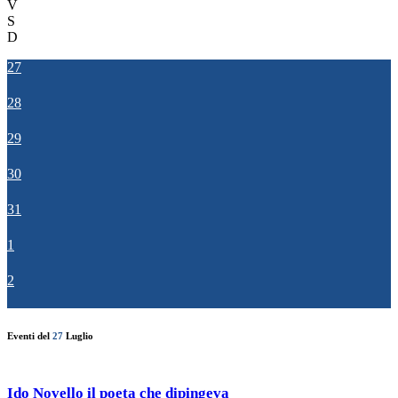
V
S
D
27
28
29
30
31
1
2
Eventi del
27
Luglio
Ido Novello il poeta che dipingeva