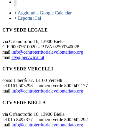
+ Aggiungi a Google Calendar
+ Esporta iCal
CTV SEDE LEGALE
via Orfanotrofio 16, 13900 Biella
C.F 90037610020 – P.IVA 02509340028
mail
info@centroterritorialevolontariato.org
mail
ctv@pec.wmail.it
CTV SEDE VERCELLI
corso Libertà 72, 13100 Vercelli
tel 0161 503298 – numero verde 800.947.177
mail
info@centroterritorialevolontariato.org
CTV SEDE BIELLA
via Orfanotrofio 16, 13900 Biella
tel 015 8497377 – numero verde 800.945.292
mail
info@centroterritorialevolontariato.org