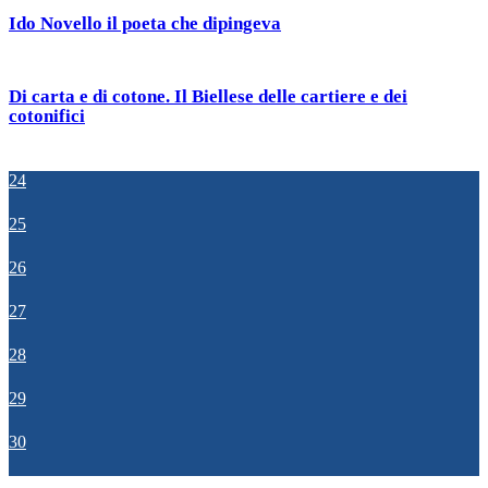
Ido Novello il poeta che dipingeva
Di carta e di cotone. Il Biellese delle cartiere e dei
cotonifici
24
25
26
27
28
29
30