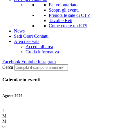
Fai volontariato
Scopri gli eventi
Prenota le sale di CTV
Tavoli e Reti
Come creare un ETS
News
Sedi Orari Contatti
Area riservata
Accedi all’area
Guida informativa
Facebook
Youtube
Instagram
Cerca
Calendario eventi
Agosto 2026
L
M
M
G