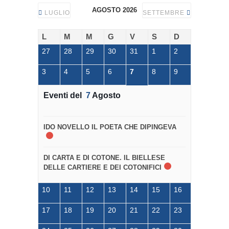
AGOSTO 2026
LUGLIO
SETTEMBRE
L
M
M
G
V
S
D
27
28
29
30
31
1
2
3
4
5
6
7
8
9
Eventi del
7
Agosto
IDO NOVELLO IL POETA CHE DIPINGEVA
DI CARTA E DI COTONE. IL BIELLESE
DELLE CARTIERE E DEI COTONIFICI
10
11
12
13
14
15
16
17
18
19
20
21
22
23