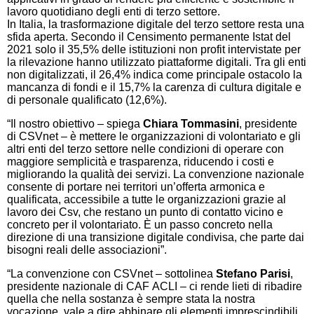
lavoro quotidiano degli enti di terzo settore.
In Italia, la trasformazione digitale del terzo settore resta una
sfida aperta. Secondo il Censimento permanente Istat del
2021 solo il 35,5% delle istituzioni non profit intervistate per
la rilevazione hanno utilizzato piattaforme digitali. Tra gli enti
non digitalizzati, il 26,4% indica come principale ostacolo la
mancanza di fondi e il 15,7% la carenza di cultura digitale e
di personale qualificato (12,6%).
“Il nostro obiettivo – spiega
Chiara Tommasini
, presidente
di
CSVnet
– è mettere le organizzazioni di volontariato e gli
altri enti del terzo settore nelle condizioni di operare con
maggiore semplicità e trasparenza, riducendo i costi e
migliorando la qualità dei servizi. La convenzione nazionale
consente di portare nei territori un’offerta armonica e
qualificata, accessibile a tutte le organizzazioni grazie al
lavoro dei Csv, che restano un punto di contatto vicino e
concreto per il volontariato. È un passo concreto nella
direzione di una transizione digitale condivisa, che parte dai
bisogni reali delle associazioni”.
“La convenzione con
CSVnet
– sottolinea
Stefano Parisi
,
presidente nazionale di CAF
ACLI
– ci rende lieti di ribadire
quella che nella sostanza è sempre stata la nostra
vocazione, vale a dire abbinare gli elementi imprescindibili