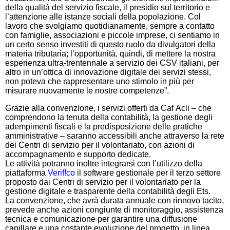
della qualità del servizio fiscale, il presidio sul territorio e
l’attenzione alle istanze sociali della popolazione. Col
lavoro che svolgiamo quotidianamente, sempre a contatto
con famiglie, associazioni e piccole imprese, ci sentiamo in
un certo senso investiti di questo ruolo da divulgatori della
materia tributaria; l’opportunità, quindi, di mettere la nostra
esperienza ultra-trentennale a servizio dei CSV italiani, per
altro in un’ottica di innovazione digitale dei servizi stessi,
non poteva che rappresentare uno stimolo in più per
misurare nuovamente le nostre competenze”.
Grazie alla convenzione, i servizi offerti da Caf
Acli
– che
comprendono la tenuta della contabilità, la gestione degli
adempimenti fiscali e la predisposizione delle pratiche
amministrative – saranno accessibili anche attraverso la rete
dei Centri di servizio per il volontariato, con azioni di
accompagnamento e supporto dedicate.
Le attività potranno inoltre integrarsi con l’utilizzo della
piattaforma
Verif!co
il software gestionale per il terzo settore
proposto dai Centri di servizio per il volontariato per la
gestione digitale e trasparente della contabilità degli Ets.
La convenzione, che avrà durata annuale con rinnovo tacito,
prevede anche azioni congiunte di monitoraggio, assistenza
tecnica e comunicazione per garantire una diffusione
capillare e una costante evoluzione del progetto, in linea