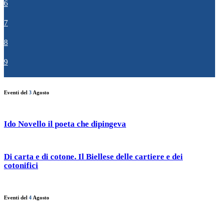
6
7
8
9
Eventi del
3
Agosto
Ido Novello il poeta che dipingeva
Di carta e di cotone. Il Biellese delle cartiere e dei
cotonifici
Eventi del
4
Agosto