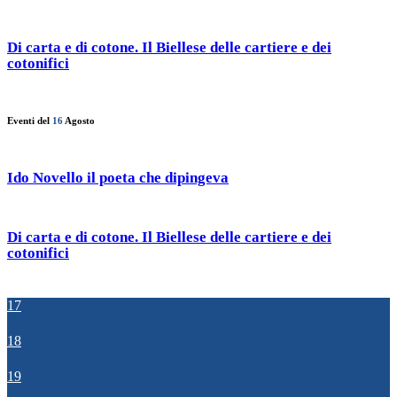
Di carta e di cotone. Il Biellese delle cartiere e dei
cotonifici
Eventi del
16
Agosto
Ido Novello il poeta che dipingeva
Di carta e di cotone. Il Biellese delle cartiere e dei
cotonifici
17
18
19