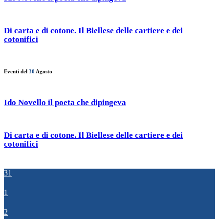
Di carta e di cotone. Il Biellese delle cartiere e dei
cotonifici
Eventi del
30
Agosto
Ido Novello il poeta che dipingeva
Di carta e di cotone. Il Biellese delle cartiere e dei
cotonifici
31
1
2