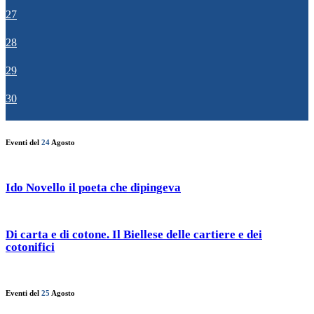
27
28
29
30
Eventi del
24
Agosto
Ido Novello il poeta che dipingeva
Di carta e di cotone. Il Biellese delle cartiere e dei
cotonifici
Eventi del
25
Agosto