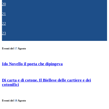
20
21
22
23
Eventi del
17
Agosto
Ido Novello il poeta che dipingeva
Di carta e di cotone. Il Biellese delle cartiere e dei
cotonifici
Eventi del
18
Agosto