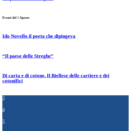
Eventi del
2
Agosto
Ido Novello il poeta che dipingeva
“Il paese delle Streghe”
Di carta e di cotone. Il Biellese delle cartiere e dei
cotonifici
3
4
5