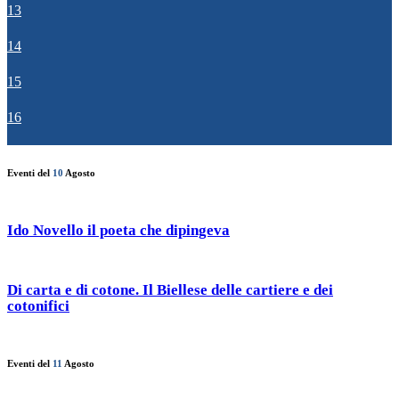
13
14
15
16
Eventi del
10
Agosto
Ido Novello il poeta che dipingeva
Di carta e di cotone. Il Biellese delle cartiere e dei
cotonifici
Eventi del
11
Agosto