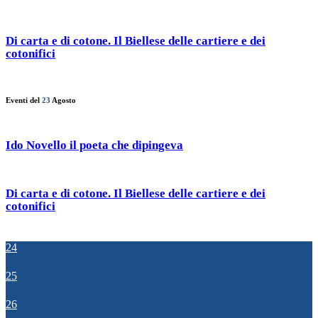
Di carta e di cotone. Il Biellese delle cartiere e dei
cotonifici
Eventi del
23
Agosto
Ido Novello il poeta che dipingeva
Di carta e di cotone. Il Biellese delle cartiere e dei
cotonifici
24
25
26