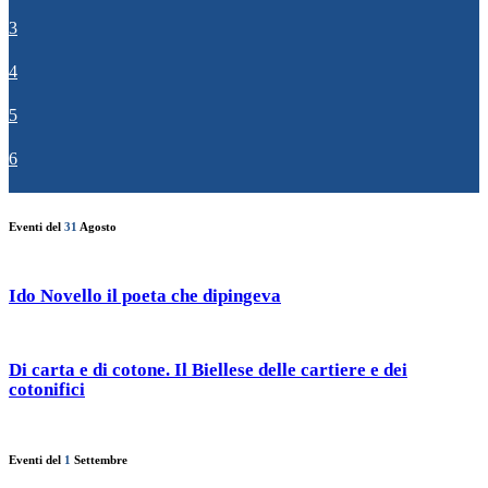
3
4
5
6
Eventi del
31
Agosto
Ido Novello il poeta che dipingeva
Di carta e di cotone. Il Biellese delle cartiere e dei
cotonifici
Eventi del
1
Settembre