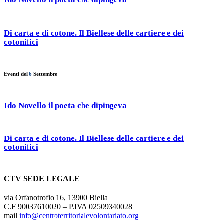
Di carta e di cotone. Il Biellese delle cartiere e dei
cotonifici
Eventi del
6
Settembre
Ido Novello il poeta che dipingeva
Di carta e di cotone. Il Biellese delle cartiere e dei
cotonifici
CTV SEDE LEGALE
via Orfanotrofio 16, 13900 Biella
C.F 90037610020 – P.IVA 02509340028
mail
info@centroterritorialevolontariato.org