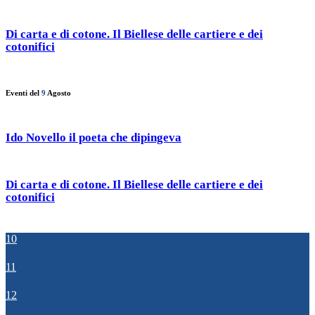
Di carta e di cotone. Il Biellese delle cartiere e dei
cotonifici
Eventi del
9
Agosto
Ido Novello il poeta che dipingeva
Di carta e di cotone. Il Biellese delle cartiere e dei
cotonifici
10
11
12