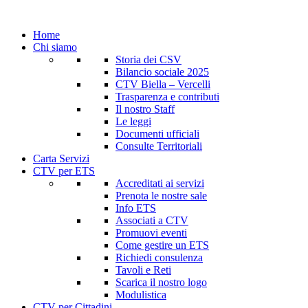
Home
Chi siamo
Storia dei CSV
Bilancio sociale 2025
CTV Biella – Vercelli
Trasparenza e contributi
Il nostro Staff
Le leggi
Documenti ufficiali
Consulte Territoriali
Carta Servizi
CTV per ETS
Accreditati ai servizi
Prenota le nostre sale
Info ETS
Associati a CTV
Promuovi eventi
Come gestire un ETS
Richiedi consulenza
Tavoli e Reti
Scarica il nostro logo
Modulistica
CTV per Cittadini