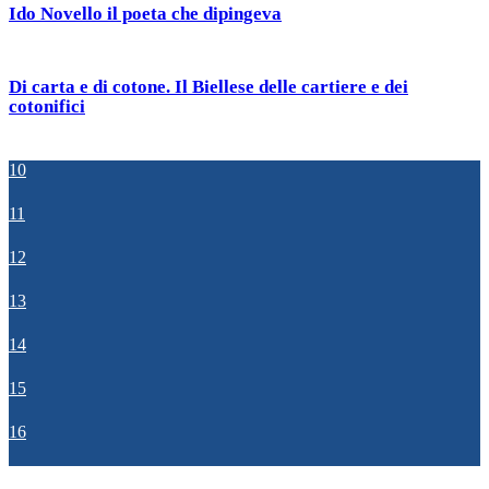
Ido Novello il poeta che dipingeva
Di carta e di cotone. Il Biellese delle cartiere e dei
cotonifici
10
11
12
13
14
15
16