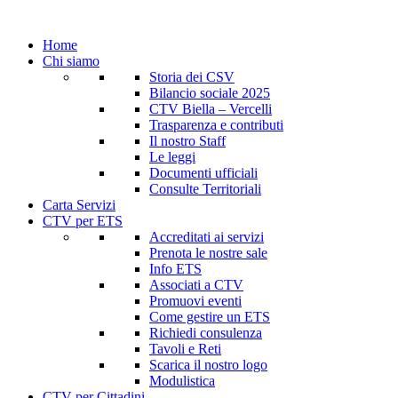
Home
Chi siamo
Storia dei CSV
Bilancio sociale 2025
CTV Biella – Vercelli
Trasparenza e contributi
Il nostro Staff
Le leggi
Documenti ufficiali
Consulte Territoriali
Carta Servizi
CTV per ETS
Accreditati ai servizi
Prenota le nostre sale
Info ETS
Associati a CTV
Promuovi eventi
Come gestire un ETS
Richiedi consulenza
Tavoli e Reti
Scarica il nostro logo
Modulistica
CTV per Cittadini