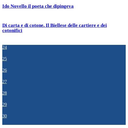
Ido Novello il poeta che dipingeva
Di carta e di cotone. Il Biellese delle cartiere e dei
cotonifici
24
25
26
27
28
29
30