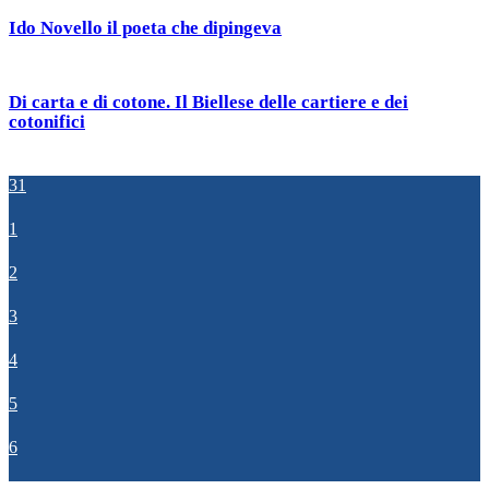
Ido Novello il poeta che dipingeva
Di carta e di cotone. Il Biellese delle cartiere e dei
cotonifici
31
1
2
3
4
5
6