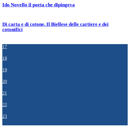
Ido Novello il poeta che dipingeva
Di carta e di cotone. Il Biellese delle cartiere e dei
cotonifici
17
18
19
20
21
22
23