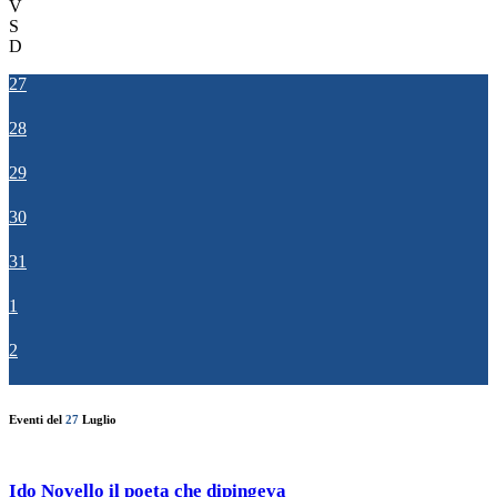
V
S
D
27
28
29
30
31
1
2
Eventi del
27
Luglio
Ido Novello il poeta che dipingeva