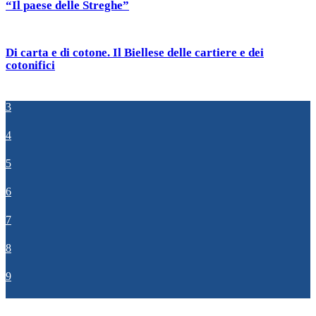
“Il paese delle Streghe”
Di carta e di cotone. Il Biellese delle cartiere e dei
cotonifici
3
4
5
6
7
8
9