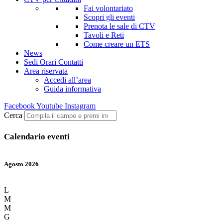
Fai volontariato
Scopri gli eventi
Prenota le sale di CTV
Tavoli e Reti
Come creare un ETS
News
Sedi Orari Contatti
Area riservata
Accedi all’area
Guida informativa
Facebook
Youtube
Instagram
Cerca
Calendario eventi
Agosto 2026
L
M
M
G