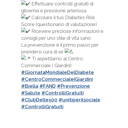
Effettuare controlli gratuiti di
glicemia e pressione arteriosa
Calcolare il tuo Diabetes Risk
Score (questionario di valutazione)
Ricevere preziose informazioni e
consigli per uno stile di vita sano
La prevenzione è il primo passo per
prendersi cura di sé
Ti aspettiamo al Centro
Commerciale I Giardini!
#GiornataMondialeDelDiabete
#CentroCommercialeIGiardini
#Biella
#FAND
#Prevenzione
#Salute
#ControlliGratuiti
#ClubDelle500
#unitiperilsociale
#ControlliGratuiti