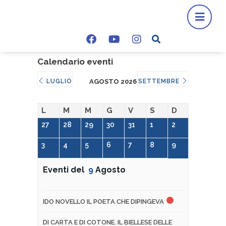
Calendario eventi
LUGLIO
AGOSTO 2026
SETTEMBRE
L
M
M
G
V
S
D
27
28
29
30
31
1
2
3
4
5
6
7
8
9
Eventi del
9
Agosto
IDO NOVELLO IL POETA CHE DIPINGEVA
DI CARTA E DI COTONE. IL BIELLESE DELLE