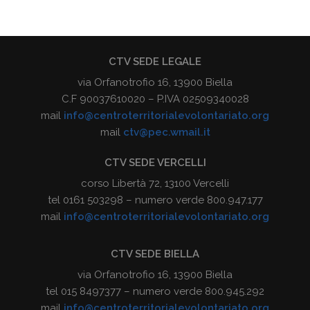
CTV SEDE LEGALE
via Orfanotrofio 16, 13900 Biella
C.F 90037610020 – P.IVA 02509340028
mail
info@centroterritorialevolontariato.org
mail
ctv@pec.wmail.it
CTV SEDE VERCELLI
corso Libertà 72, 13100 Vercelli
tel 0161 503298 – numero verde 800.947.177
mail
info@centroterritorialevolontariato.org
CTV SEDE BIELLA
via Orfanotrofio 16, 13900 Biella
tel 015 8497377 – numero verde 800.945.292
mail
info@centroterritorialevolontariato.org