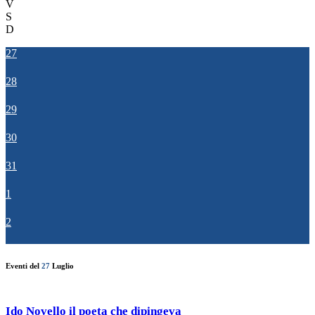
V
S
D
27
28
29
30
31
1
2
Eventi del
27
Luglio
Ido Novello il poeta che dipingeva