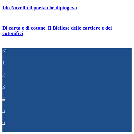
Ido Novello il poeta che dipingeva
Di carta e di cotone. Il Biellese delle cartiere e dei
cotonifici
31
1
2
3
4
5
6