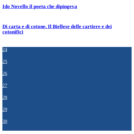
Ido Novello il poeta che dipingeva
Di carta e di cotone. Il Biellese delle cartiere e dei
cotonifici
24
25
26
27
28
29
30