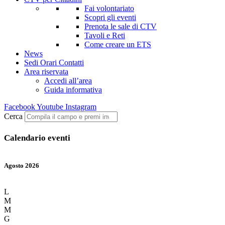
Fai volontariato
Scopri gli eventi
Prenota le sale di CTV
Tavoli e Reti
Come creare un ETS
News
Sedi Orari Contatti
Area riservata
Accedi all’area
Guida informativa
Facebook
Youtube
Instagram
Cerca
Calendario eventi
Agosto 2026
L
M
M
G