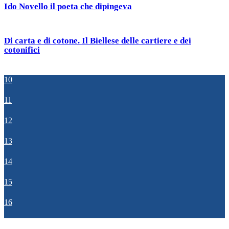
Ido Novello il poeta che dipingeva
Di carta e di cotone. Il Biellese delle cartiere e dei
cotonifici
10
11
12
13
14
15
16