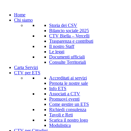
Home
Chi siamo
Storia dei CSV
Bilancio sociale 2025
CTV Biella – Vercelli
Trasparenza e contributi
Il nostro Staff
Le leggi
Documenti ufficiali
Consulte Territoriali
Carta Servizi
CTV per ETS
Accreditati ai servizi
Prenota le nostre sale
Info ETS
Associati a CTV
Promuovi eventi
Come gestire un ETS
Richiedi consulenza
Tavoli e Reti
Scarica il nostro logo
Modulistica
CTV per Cittadini