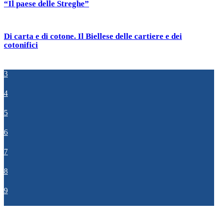
“Il paese delle Streghe”
Di carta e di cotone. Il Biellese delle cartiere e dei
cotonifici
3
4
5
6
7
8
9