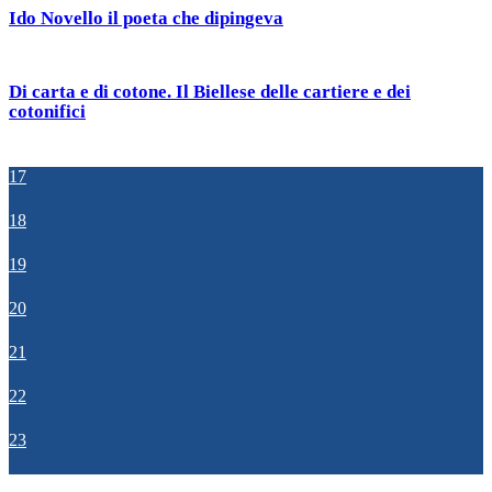
Ido Novello il poeta che dipingeva
Di carta e di cotone. Il Biellese delle cartiere e dei
cotonifici
17
18
19
20
21
22
23