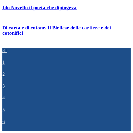
Ido Novello il poeta che dipingeva
Di carta e di cotone. Il Biellese delle cartiere e dei
cotonifici
31
1
2
3
4
5
6