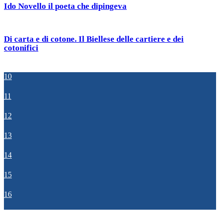
Ido Novello il poeta che dipingeva
Di carta e di cotone. Il Biellese delle cartiere e dei
cotonifici
10
11
12
13
14
15
16