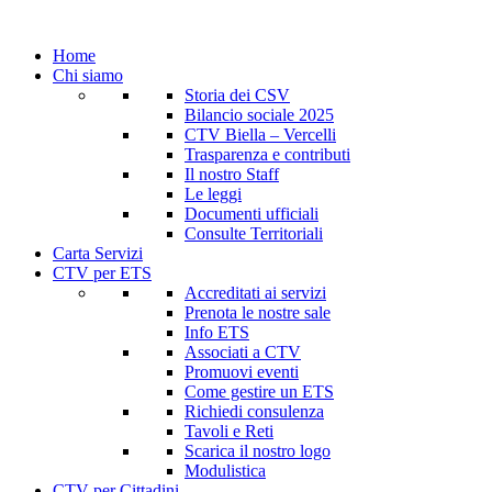
Home
Chi siamo
Storia dei CSV
Bilancio sociale 2025
CTV Biella – Vercelli
Trasparenza e contributi
Il nostro Staff
Le leggi
Documenti ufficiali
Consulte Territoriali
Carta Servizi
CTV per ETS
Accreditati ai servizi
Prenota le nostre sale
Info ETS
Associati a CTV
Promuovi eventi
Come gestire un ETS
Richiedi consulenza
Tavoli e Reti
Scarica il nostro logo
Modulistica
CTV per Cittadini