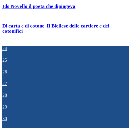
Ido Novello il poeta che dipingeva
Di carta e di cotone. Il Biellese delle cartiere e dei
cotonifici
24
25
26
27
28
29
30