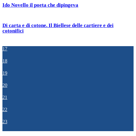
Ido Novello il poeta che dipingeva
Di carta e di cotone. Il Biellese delle cartiere e dei
cotonifici
17
18
19
20
21
22
23