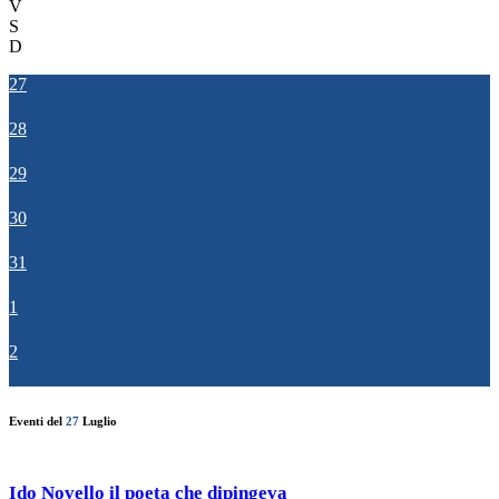
V
S
D
27
28
29
30
31
1
2
Eventi del
27
Luglio
Ido Novello il poeta che dipingeva