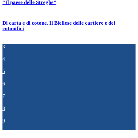
“Il paese delle Streghe”
Di carta e di cotone. Il Biellese delle cartiere e dei
cotonifici
3
4
5
6
7
8
9