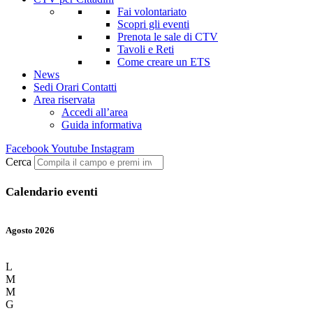
Fai volontariato
Scopri gli eventi
Prenota le sale di CTV
Tavoli e Reti
Come creare un ETS
News
Sedi Orari Contatti
Area riservata
Accedi all’area
Guida informativa
Facebook
Youtube
Instagram
Cerca
Calendario eventi
Agosto 2026
L
M
M
G