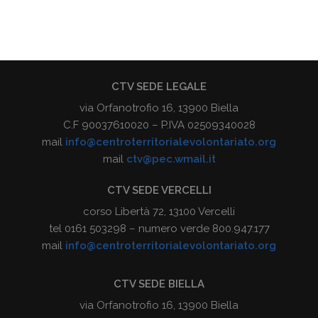
CTV SEDE LEGALE
via Orfanotrofio 16, 13900 Biella
C.F 90037610020 – P.IVA 02509340028
mail
info@centroterritorialevolontariato.org
mail
ctv@pec.wmail.it
CTV SEDE VERCELLI
corso Libertà 72, 13100 Vercelli
tel 0161 503298 – numero verde 800.947.177
mail
info@centroterritorialevolontariato.org
CTV SEDE BIELLA
via Orfanotrofio 16, 13900 Biella