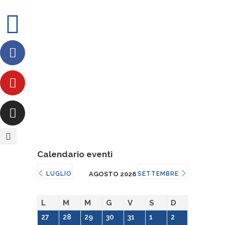
Calendario eventi
LUGLIO
AGOSTO 2026
SETTEMBRE
L
M
M
G
V
S
D
27
28
29
30
31
1
2