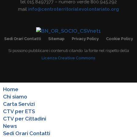
tel 015 8497377 – numero verde 800.945.292
mail
info@centroterritorialevolontariato.org
Sedi Orari Contatti
Sitemap
Privacy Policy
Cookie Policy
Si possono pubblicare i contenuti citando la fonte nel rispetto della
Licenza Creative Commons
Home
Chi siamo
Carta Servizi
CTV per ETS
CTV per Cittadini
News
Sedi Orari Contatti