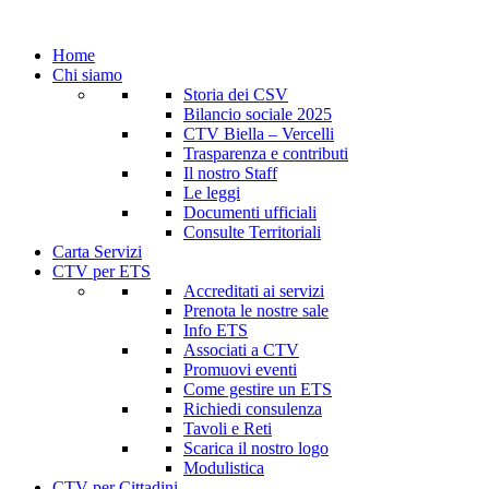
Home
Chi siamo
Storia dei CSV
Bilancio sociale 2025
CTV Biella – Vercelli
Trasparenza e contributi
Il nostro Staff
Le leggi
Documenti ufficiali
Consulte Territoriali
Carta Servizi
CTV per ETS
Accreditati ai servizi
Prenota le nostre sale
Info ETS
Associati a CTV
Promuovi eventi
Come gestire un ETS
Richiedi consulenza
Tavoli e Reti
Scarica il nostro logo
Modulistica
CTV per Cittadini