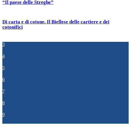
“Il paese delle Streghe”
Di carta e di cotone. Il Biellese delle cartiere e dei
cotonifici
3
4
5
6
7
8
9