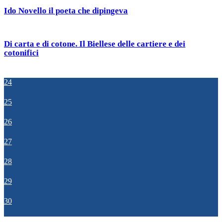
Ido Novello il poeta che dipingeva
Di carta e di cotone. Il Biellese delle cartiere e dei
cotonifici
24
25
26
27
28
29
30