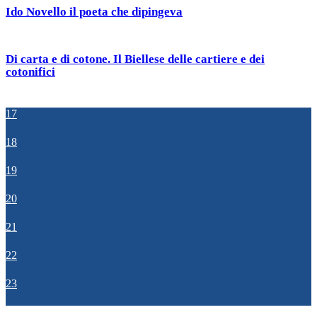
Ido Novello il poeta che dipingeva
Di carta e di cotone. Il Biellese delle cartiere e dei
cotonifici
17
18
19
20
21
22
23