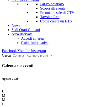
Fai volontariato
Scopri gli eventi
Prenota le sale di CTV
Tavoli e Reti
Come creare un ETS
News
Sedi Orari Contatti
Area riservata
Accedi all’area
Guida informativa
Facebook
Youtube
Instagram
Cerca
Calendario eventi
Agosto 2026
L
M
M
G