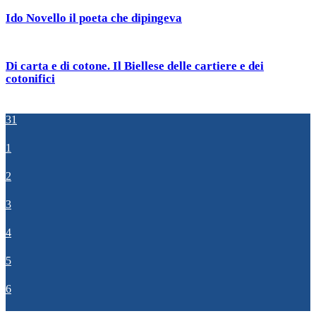
Ido Novello il poeta che dipingeva
Di carta e di cotone. Il Biellese delle cartiere e dei
cotonifici
31
1
2
3
4
5
6