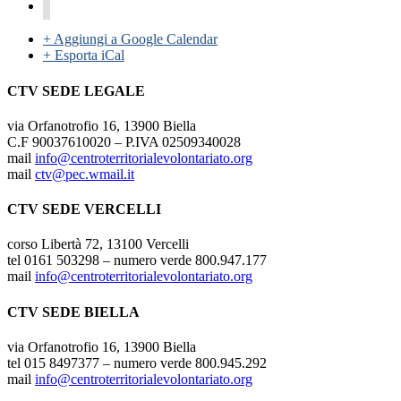
+ Aggiungi a Google Calendar
+ Esporta iCal
CTV SEDE LEGALE
via Orfanotrofio 16, 13900 Biella
C.F 90037610020 – P.IVA 02509340028
mail
info@centroterritorialevolontariato.org
mail
ctv@pec.wmail.it
CTV SEDE VERCELLI
corso Libertà 72, 13100 Vercelli
tel 0161 503298 – numero verde 800.947.177
mail
info@centroterritorialevolontariato.org
CTV SEDE BIELLA
via Orfanotrofio 16, 13900 Biella
tel 015 8497377 – numero verde 800.945.292
mail
info@centroterritorialevolontariato.org