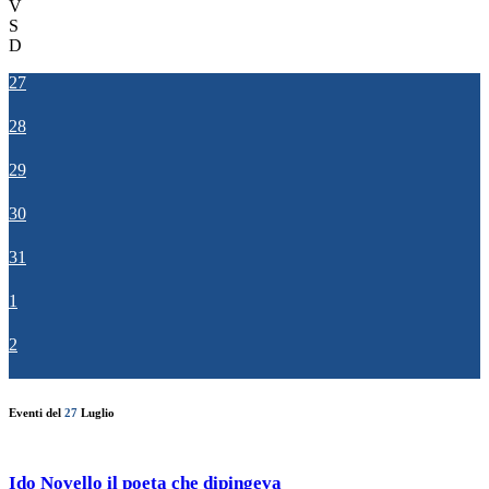
V
S
D
27
28
29
30
31
1
2
Eventi del
27
Luglio
Ido Novello il poeta che dipingeva