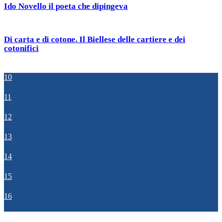
Ido Novello il poeta che dipingeva
Di carta e di cotone. Il Biellese delle cartiere e dei
cotonifici
10
11
12
13
14
15
16