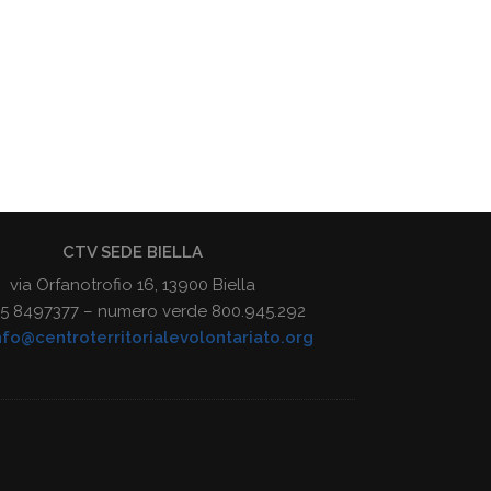
CTV SEDE BIELLA
via Orfanotrofio 16, 13900 Biella
015 8497377 – numero verde 800.945.292
nfo@centroterritorialevolontariato.org