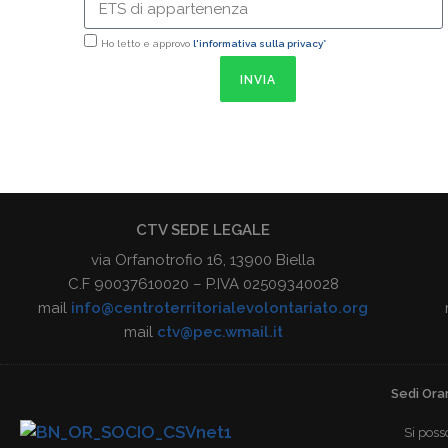
Ho letto e approvo
l'informativa sulla privacy*
INVIA
CTV SEDE LEGALE
via Orfanotrofio 16, 13900 Biella
C.F 90037610020 – P.IVA 02509340028
mail
info@centroterritorialevolontariato.org
mail
ctv@pec.wmail.it
Sedi Orar
Si poss