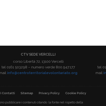
CTV SEDE VERCELLI
corso Libertà 72, 13100 Vercelli
tel 0161 503298 – numero verde 800.947.177
tel 
mail
info@centroterritorialevolontariato.org
mail
i
i Contatti
Sitemap
Privacy Policy
Cookie Policy
ono pubblicare i contenuti citando la fonte nel rispetto della