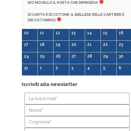
IDO NOVELLO IL POETA CHE DIPINGEVA
DI CARTA E DI COTONE. IL BIELLESE DELLE CARTIERE E
DEI COTONIFICI
10
11
12
13
14
15
16
17
18
19
20
21
22
23
24
25
26
27
28
29
30
31
1
2
3
4
5
6
Iscriviti alla newsletter