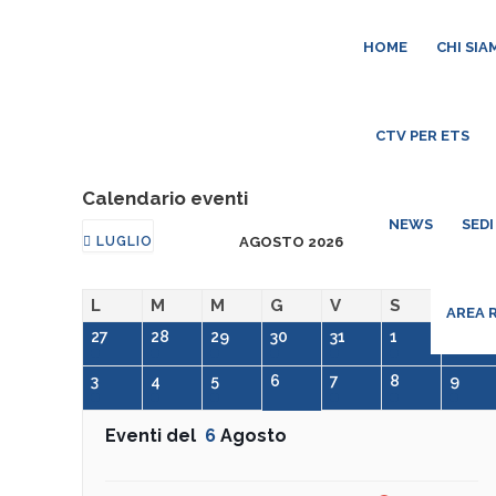
HOME
CHI SIA
CTV PER ETS
Calendario eventi
NEWS
SEDI
LUGLIO
AGOSTO 2026
SETTEMBRE
L
M
M
G
V
S
D
AREA 
27
28
29
30
31
1
2
3
4
5
6
7
8
9
Eventi del
6
Agosto