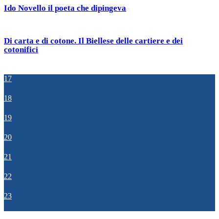
Ido Novello il poeta che dipingeva
Di carta e di cotone. Il Biellese delle cartiere e dei
cotonifici
17
18
19
20
21
22
23