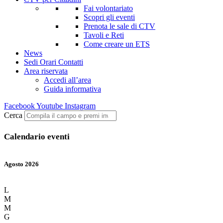
Fai volontariato
Scopri gli eventi
Prenota le sale di CTV
Tavoli e Reti
Come creare un ETS
News
Sedi Orari Contatti
Area riservata
Accedi all’area
Guida informativa
Facebook
Youtube
Instagram
Cerca
Calendario eventi
Agosto 2026
L
M
M
G