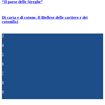
“Il paese delle Streghe”
Di carta e di cotone. Il Biellese delle cartiere e dei
cotonifici
3
4
5
6
7
8
9