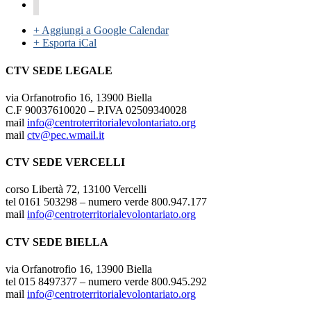
+ Aggiungi a Google Calendar
+ Esporta iCal
CTV SEDE LEGALE
via Orfanotrofio 16, 13900 Biella
C.F 90037610020 – P.IVA 02509340028
mail
info@centroterritorialevolontariato.org
mail
ctv@pec.wmail.it
CTV SEDE VERCELLI
corso Libertà 72, 13100 Vercelli
tel 0161 503298 – numero verde 800.947.177
mail
info@centroterritorialevolontariato.org
CTV SEDE BIELLA
via Orfanotrofio 16, 13900 Biella
tel 015 8497377 – numero verde 800.945.292
mail
info@centroterritorialevolontariato.org