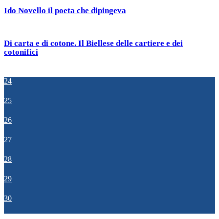
Ido Novello il poeta che dipingeva
Di carta e di cotone. Il Biellese delle cartiere e dei
cotonifici
24
25
26
27
28
29
30