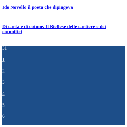
Ido Novello il poeta che dipingeva
Di carta e di cotone. Il Biellese delle cartiere e dei
cotonifici
31
1
2
3
4
5
6