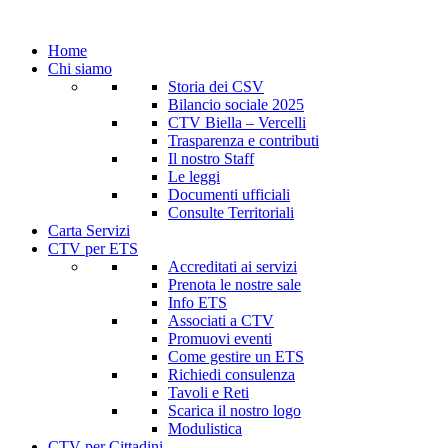
Home
Chi siamo
Storia dei CSV
Bilancio sociale 2025
CTV Biella – Vercelli
Trasparenza e contributi
Il nostro Staff
Le leggi
Documenti ufficiali
Consulte Territoriali
Carta Servizi
CTV per ETS
Accreditati ai servizi
Prenota le nostre sale
Info ETS
Associati a CTV
Promuovi eventi
Come gestire un ETS
Richiedi consulenza
Tavoli e Reti
Scarica il nostro logo
Modulistica
CTV per Cittadini