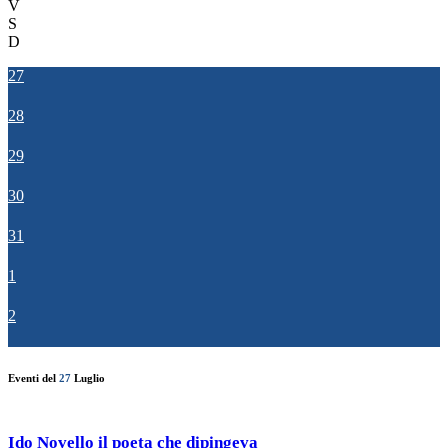
V
S
D
27
28
29
30
31
1
2
Eventi del
27
Luglio
Ido Novello il poeta che dipingeva