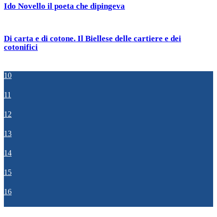
Ido Novello il poeta che dipingeva
Di carta e di cotone. Il Biellese delle cartiere e dei
cotonifici
10
11
12
13
14
15
16