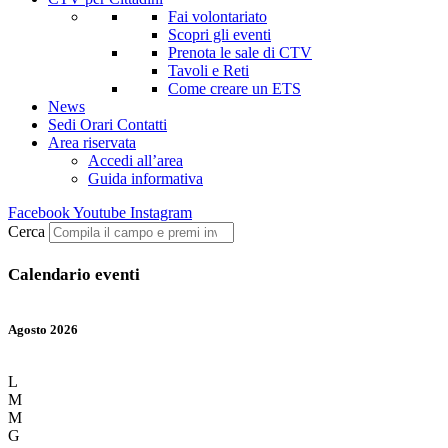
Fai volontariato
Scopri gli eventi
Prenota le sale di CTV
Tavoli e Reti
Come creare un ETS
News
Sedi Orari Contatti
Area riservata
Accedi all’area
Guida informativa
Facebook
Youtube
Instagram
Cerca
Calendario eventi
Agosto 2026
L
M
M
G