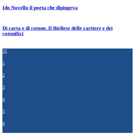
Ido Novello il poeta che dipingeva
Di carta e di cotone. Il Biellese delle cartiere e dei
cotonifici
31
1
2
3
4
5
6