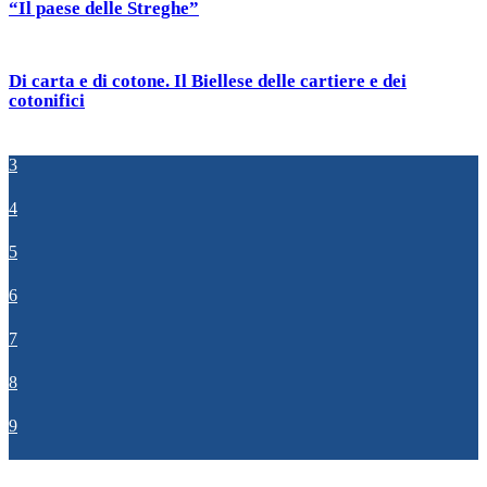
“Il paese delle Streghe”
Di carta e di cotone. Il Biellese delle cartiere e dei
cotonifici
3
4
5
6
7
8
9