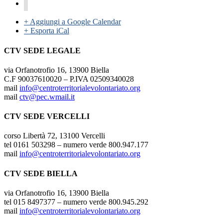
+ Aggiungi a Google Calendar
+ Esporta iCal
CTV SEDE LEGALE
via Orfanotrofio 16, 13900 Biella
C.F 90037610020 – P.IVA 02509340028
mail
info@centroterritorialevolontariato.org
mail
ctv@pec.wmail.it
CTV SEDE VERCELLI
corso Libertà 72, 13100 Vercelli
tel 0161 503298 – numero verde 800.947.177
mail
info@centroterritorialevolontariato.org
CTV SEDE BIELLA
via Orfanotrofio 16, 13900 Biella
tel 015 8497377 – numero verde 800.945.292
mail
info@centroterritorialevolontariato.org