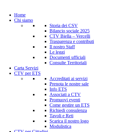
Home
Chi siamo
Storia dei CSV
Bilancio sociale 2025
CTV Biella – Vercelli
Trasparenza e contributi
Il nostro Staff
Le leggi
Documenti ufficiali
Consulte Territoriali
Carta Servizi
CTV per ETS
Accreditati ai servizi
Prenota le nostre sale
Info ETS
Associati a CTV
Promuovi eventi
Come gestire un ETS
Richiedi consulenza
Tavoli e Reti
Scarica il nostro logo
Modulistica
CTV per Cittadini