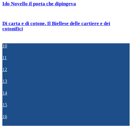
Ido Novello il poeta che dipingeva
Di carta e di cotone. Il Biellese delle cartiere e dei
cotonifici
10
11
12
13
14
15
16