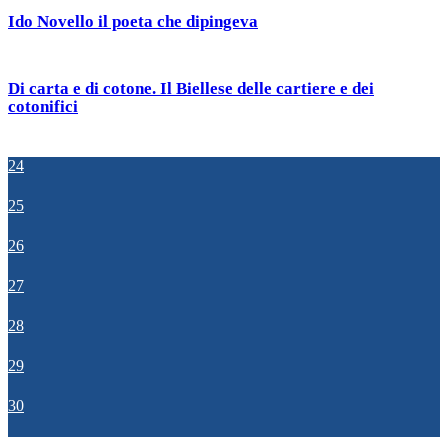
Ido Novello il poeta che dipingeva
Di carta e di cotone. Il Biellese delle cartiere e dei
cotonifici
24
25
26
27
28
29
30