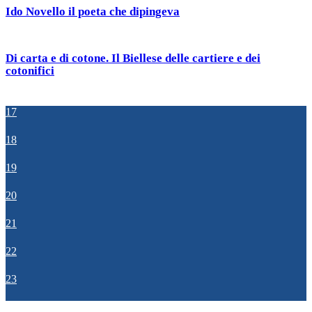
Ido Novello il poeta che dipingeva
Di carta e di cotone. Il Biellese delle cartiere e dei
cotonifici
17
18
19
20
21
22
23