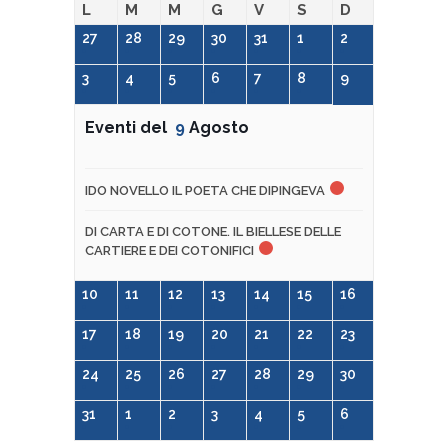
L
M
M
G
V
S
D
27
28
29
30
31
1
2
3
4
5
6
7
8
9
Eventi del
9
Agosto
IDO NOVELLO IL POETA CHE DIPINGEVA
DI CARTA E DI COTONE. IL BIELLESE DELLE
CARTIERE E DEI COTONIFICI
10
11
12
13
14
15
16
17
18
19
20
21
22
23
24
25
26
27
28
29
30
31
1
2
3
4
5
6