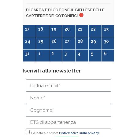
DI CARTA E DI COTONE. IL BIELLESE DELLE
CARTIERE E DEI COTONIFICI
17
18
19
20
21
22
23
24
25
26
27
28
29
30
31
1
2
3
4
5
6
Iscriviti alla newsletter
Ho letto e approvo
l'informativa sulla privacy*