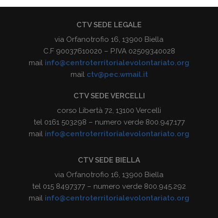
CTV SEDE LEGALE
via Orfanotrofio 16, 13900 Biella
C.F 90037610020 – P.IVA 02509340028
mail
info@centroterritorialevolontariato.org
mail
ctv@pec.wmail.it
CTV SEDE VERCELLI
corso Libertà 72, 13100 Vercelli
tel 0161 503298 – numero verde 800.947.177
mail
info@centroterritorialevolontariato.org
CTV SEDE BIELLA
via Orfanotrofio 16, 13900 Biella
tel 015 8497377 – numero verde 800.945.292
mail
info@centroterritorialevolontariato.org