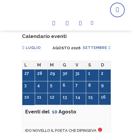
Calendario eventi
LUGLIO
AGOSTO 2026
SETTEMBRE
L
M
M
G
V
S
D
27
28
29
30
31
1
2
3
4
5
6
7
8
9
10
11
12
13
14
15
16
Eventi del
10
Agosto
IDO NOVELLO IL POETA CHE DIPINGEVA