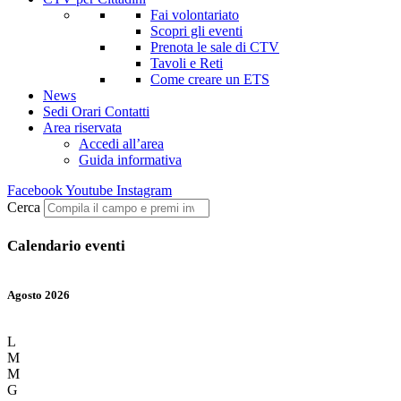
Fai volontariato
Scopri gli eventi
Prenota le sale di CTV
Tavoli e Reti
Come creare un ETS
News
Sedi Orari Contatti
Area riservata
Accedi all’area
Guida informativa
Facebook
Youtube
Instagram
Cerca
Calendario eventi
Agosto 2026
L
M
M
G