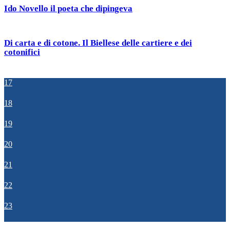
Ido Novello il poeta che dipingeva
Di carta e di cotone. Il Biellese delle cartiere e dei
cotonifici
17
18
19
20
21
22
23