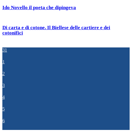
Ido Novello il poeta che dipingeva
Di carta e di cotone. Il Biellese delle cartiere e dei
cotonifici
31
1
2
3
4
5
6