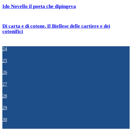
Ido Novello il poeta che dipingeva
Di carta e di cotone. Il Biellese delle cartiere e dei
cotonifici
24
25
26
27
28
29
30