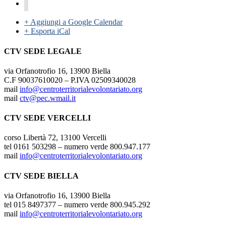
+ Aggiungi a Google Calendar
+ Esporta iCal
CTV SEDE LEGALE
via Orfanotrofio 16, 13900 Biella
C.F 90037610020 – P.IVA 02509340028
mail
info@centroterritorialevolontariato.org
mail
ctv@pec.wmail.it
CTV SEDE VERCELLI
corso Libertà 72, 13100 Vercelli
tel 0161 503298 – numero verde 800.947.177
mail
info@centroterritorialevolontariato.org
CTV SEDE BIELLA
via Orfanotrofio 16, 13900 Biella
tel 015 8497377 – numero verde 800.945.292
mail
info@centroterritorialevolontariato.org