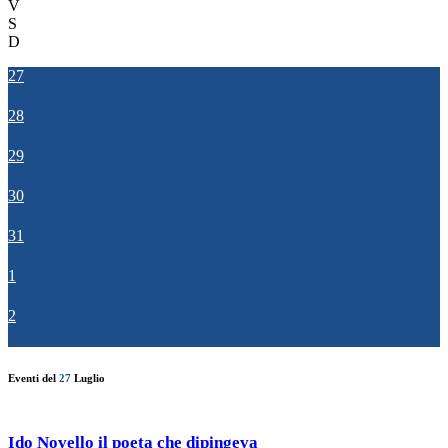
V
S
D
27
28
29
30
31
1
2
Eventi del
27
Luglio
Ido Novello il poeta che dipingeva