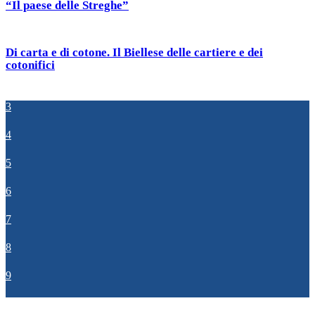
“Il paese delle Streghe”
Di carta e di cotone. Il Biellese delle cartiere e dei
cotonifici
3
4
5
6
7
8
9