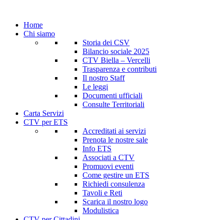
Home
Chi siamo
Storia dei CSV
Bilancio sociale 2025
CTV Biella – Vercelli
Trasparenza e contributi
Il nostro Staff
Le leggi
Documenti ufficiali
Consulte Territoriali
Carta Servizi
CTV per ETS
Accreditati ai servizi
Prenota le nostre sale
Info ETS
Associati a CTV
Promuovi eventi
Come gestire un ETS
Richiedi consulenza
Tavoli e Reti
Scarica il nostro logo
Modulistica
CTV per Cittadini