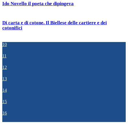
Ido Novello il poeta che dipingeva
Di carta e di cotone. Il Biellese delle cartiere e dei
cotonifici
10
11
12
13
14
15
16