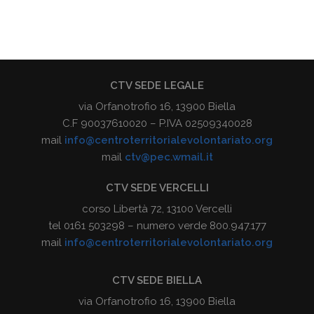
CTV SEDE LEGALE
via Orfanotrofio 16, 13900 Biella
C.F 90037610020 – P.IVA 02509340028
mail
info@centroterritorialevolontariato.org
mail
ctv@pec.wmail.it
CTV SEDE VERCELLI
corso Libertà 72, 13100 Vercelli
tel 0161 503298 – numero verde 800.947.177
mail
info@centroterritorialevolontariato.org
CTV SEDE BIELLA
via Orfanotrofio 16, 13900 Biella