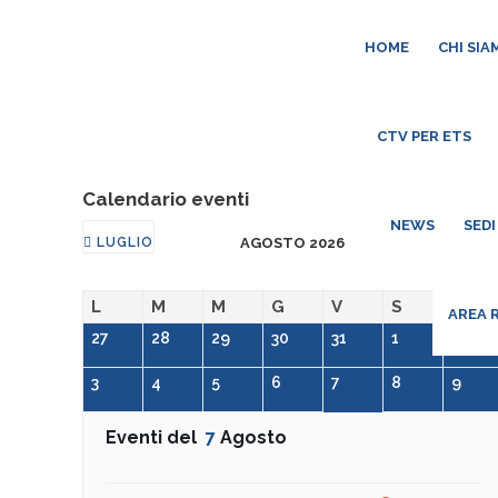
HOME
CHI SIA
CTV PER ETS
Calendario eventi
NEWS
SEDI
LUGLIO
AGOSTO 2026
SETTEMBRE
L
M
M
G
V
S
D
AREA 
27
28
29
30
31
1
2
3
4
5
6
7
8
9
Eventi del
7
Agosto