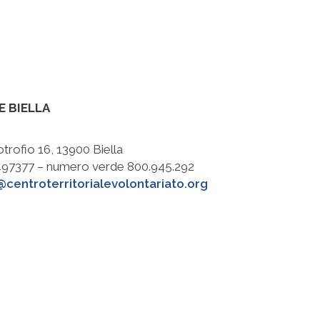
E BIELLA
otrofio 16, 13900 Biella
8497377 – numero verde 800.945.292
@centroterritorialevolontariato.org