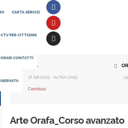
MO
CARTA SERVIZI
CTV PER CITTADINI
 ORARI CONTATTI
DATA
OR
16 Set 2025
- 04 Nov 2025
08
RISERVATA
Concluso
Arte Orafa_Corso avanzato