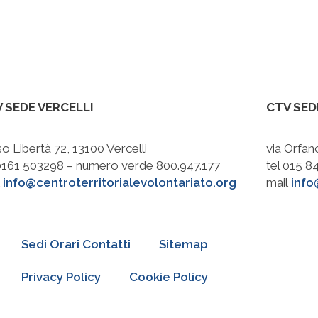
 SEDE VERCELLI
CTV SED
o Libertà 72, 13100 Vercelli
via Orfan
 0161 503298 – numero verde 800.947.177
tel 015 
l
info@centroterritorialevolontariato.org
mail
info
Sedi Orari Contatti
Sitemap
Privacy Policy
Cookie Policy