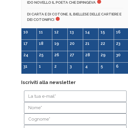
IDO NOVELLO IL POETA CHE DIPINGEVA
DI CARTA E DI COTONE. IL BIELLESE DELLE CARTIERE E
DEI COTONIFICI
10
11
12
13
14
15
16
17
18
19
20
21
22
23
24
25
26
27
28
29
30
31
1
2
3
4
5
6
Iscriviti alla newsletter