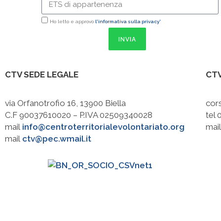
Ho letto e approvo
l'informativa sulla privacy*
INVIA
CTV SEDE LEGALE
CTV
via Orfanotrofio 16, 13900 Biella
cors
C.F 90037610020 – P.IVA 02509340028
tel
mail
info@centroterritorialevolontariato.org
mai
mail
ctv@pec.wmail.it