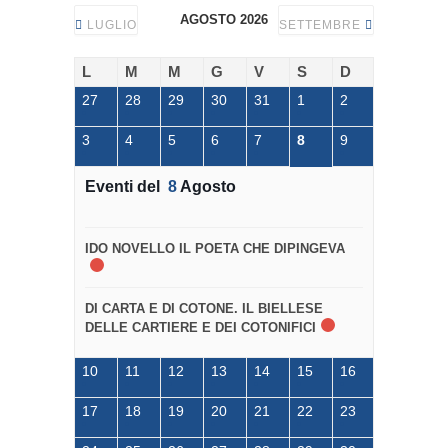
AGOSTO 2026
LUGLIO
SETTEMBRE
L
M
M
G
V
S
D
27
28
29
30
31
1
2
3
4
5
6
7
8
9
Eventi del
8
Agosto
IDO NOVELLO IL POETA CHE DIPINGEVA
DI CARTA E DI COTONE. IL BIELLESE
DELLE CARTIERE E DEI COTONIFICI
10
11
12
13
14
15
16
17
18
19
20
21
22
23