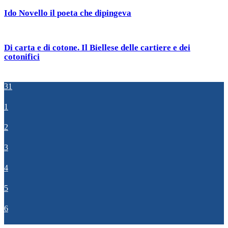
Ido Novello il poeta che dipingeva
Di carta e di cotone. Il Biellese delle cartiere e dei
cotonifici
31
1
2
3
4
5
6