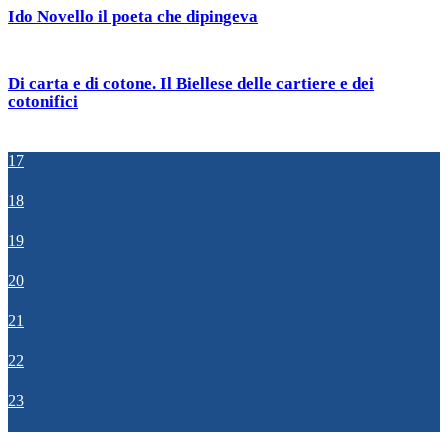
Ido Novello il poeta che dipingeva
Di carta e di cotone. Il Biellese delle cartiere e dei
cotonifici
17
18
19
20
21
22
23