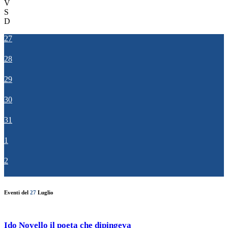
V
S
D
27
28
29
30
31
1
2
Eventi del
27
Luglio
Ido Novello il poeta che dipingeva