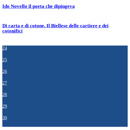
Ido Novello il poeta che dipingeva
Di carta e di cotone. Il Biellese delle cartiere e dei
cotonifici
24
25
26
27
28
29
30