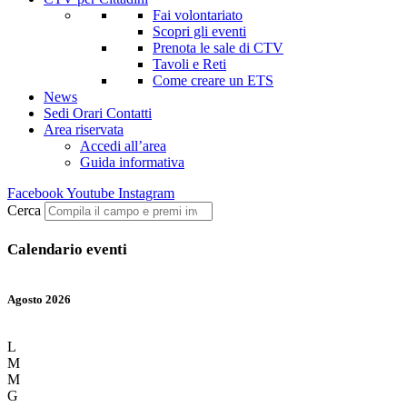
Fai volontariato
Scopri gli eventi
Prenota le sale di CTV
Tavoli e Reti
Come creare un ETS
News
Sedi Orari Contatti
Area riservata
Accedi all’area
Guida informativa
Facebook
Youtube
Instagram
Cerca
Calendario eventi
Agosto 2026
L
M
M
G