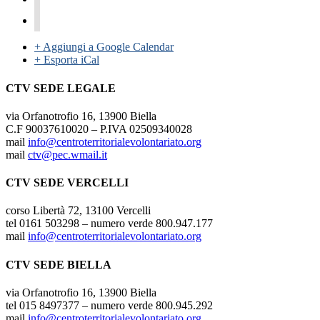
+ Aggiungi a Google Calendar
+ Esporta iCal
CTV SEDE LEGALE
via Orfanotrofio 16, 13900 Biella
C.F 90037610020 – P.IVA 02509340028
mail
info@centroterritorialevolontariato.org
mail
ctv@pec.wmail.it
CTV SEDE VERCELLI
corso Libertà 72, 13100 Vercelli
tel 0161 503298 – numero verde 800.947.177
mail
info@centroterritorialevolontariato.org
CTV SEDE BIELLA
via Orfanotrofio 16, 13900 Biella
tel 015 8497377 – numero verde 800.945.292
mail
info@centroterritorialevolontariato.org