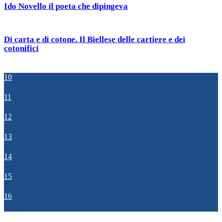
Ido Novello il poeta che dipingeva
Di carta e di cotone. Il Biellese delle cartiere e dei
cotonifici
10
11
12
13
14
15
16