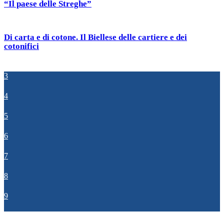
“Il paese delle Streghe”
Di carta e di cotone. Il Biellese delle cartiere e dei
cotonifici
3
4
5
6
7
8
9