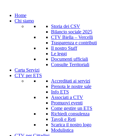
Home
Chi siamo
Storia dei CSV
Bilancio sociale 2025
CTV Biella – Vercelli
Trasparenza e contributi
Il nostro Staff
Le leggi
Documenti ufficiali
Consulte Territoriali
Carta Servizi
CTV per ETS
Accreditati ai servizi
Prenota le nostre sale
Info ETS
Associati a CTV
Promuovi eventi
Come gestire un ETS
Richiedi consulenza
Tavoli e Reti
Scarica il nostro logo
Modulistica
CTV per Cittadini