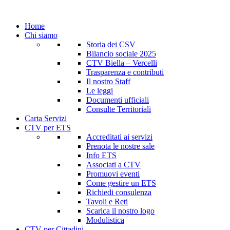
Home
Chi siamo
Storia dei CSV
Bilancio sociale 2025
CTV Biella – Vercelli
Trasparenza e contributi
Il nostro Staff
Le leggi
Documenti ufficiali
Consulte Territoriali
Carta Servizi
CTV per ETS
Accreditati ai servizi
Prenota le nostre sale
Info ETS
Associati a CTV
Promuovi eventi
Come gestire un ETS
Richiedi consulenza
Tavoli e Reti
Scarica il nostro logo
Modulistica
CTV per Cittadini