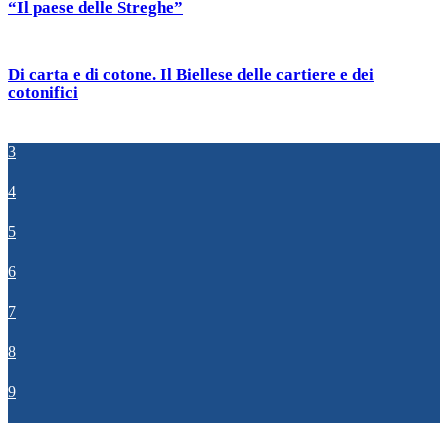
“Il paese delle Streghe”
Di carta e di cotone. Il Biellese delle cartiere e dei
cotonifici
3
4
5
6
7
8
9