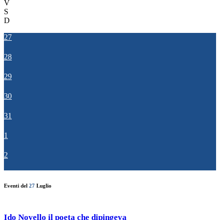
V
S
D
27
28
29
30
31
1
2
Eventi del
27
Luglio
Ido Novello il poeta che dipingeva