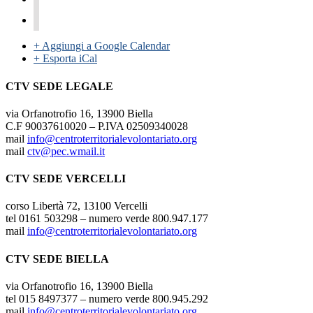
+ Aggiungi a Google Calendar
+ Esporta iCal
CTV SEDE LEGALE
via Orfanotrofio 16, 13900 Biella
C.F 90037610020 – P.IVA 02509340028
mail
info@centroterritorialevolontariato.org
mail
ctv@pec.wmail.it
CTV SEDE VERCELLI
corso Libertà 72, 13100 Vercelli
tel 0161 503298 – numero verde 800.947.177
mail
info@centroterritorialevolontariato.org
CTV SEDE BIELLA
via Orfanotrofio 16, 13900 Biella
tel 015 8497377 – numero verde 800.945.292
mail
info@centroterritorialevolontariato.org