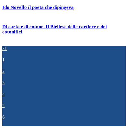
Ido Novello il poeta che dipingeva
Di carta e di cotone. Il Biellese delle cartiere e dei
cotonifici
31
1
2
3
4
5
6