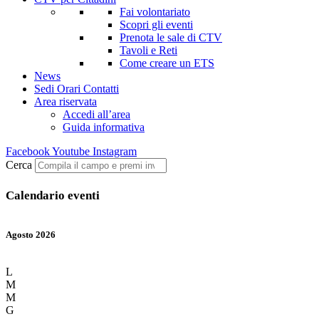
Fai volontariato
Scopri gli eventi
Prenota le sale di CTV
Tavoli e Reti
Come creare un ETS
News
Sedi Orari Contatti
Area riservata
Accedi all’area
Guida informativa
Facebook
Youtube
Instagram
Cerca
Calendario eventi
Agosto 2026
L
M
M
G