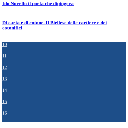
Ido Novello il poeta che dipingeva
Di carta e di cotone. Il Biellese delle cartiere e dei
cotonifici
10
11
12
13
14
15
16