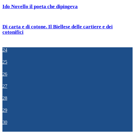
Ido Novello il poeta che dipingeva
Di carta e di cotone. Il Biellese delle cartiere e dei
cotonifici
24
25
26
27
28
29
30