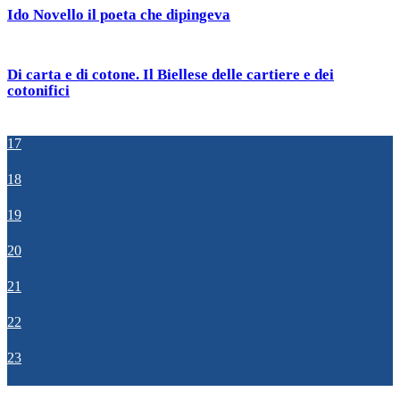
Ido Novello il poeta che dipingeva
Di carta e di cotone. Il Biellese delle cartiere e dei
cotonifici
17
18
19
20
21
22
23