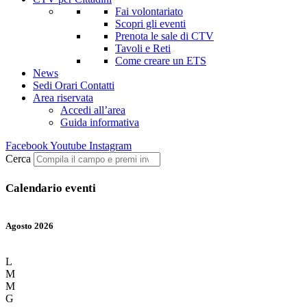
Fai volontariato
Scopri gli eventi
Prenota le sale di CTV
Tavoli e Reti
Come creare un ETS
News
Sedi Orari Contatti
Area riservata
Accedi all’area
Guida informativa
Facebook
Youtube
Instagram
Cerca
Calendario eventi
Agosto 2026
L
M
M
G