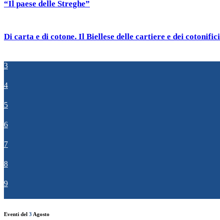
“Il paese delle Streghe”
Di carta e di cotone. Il Biellese delle cartiere e dei cotonifici
3
4
5
6
7
8
9
Eventi del
3
Agosto