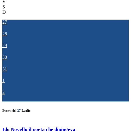
V
S
D
27
28
29
30
31
1
2
Eventi del
27
Luglio
Ido Novello il poeta che dipingeva