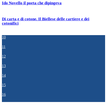
Ido Novello il poeta che dipingeva
Di carta e di cotone. Il Biellese delle cartiere e dei
cotonifici
10
11
12
13
14
15
16