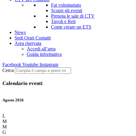
Fai volontariato
Scopri gli eventi
Prenota le sale di CTV
Tavoli e Reti
Come creare un ETS
News
Sedi Orari Contatti
Area riservata
Accedi all’area
Guida informativa
Facebook
Youtube
Instagram
Cerca
Calendario eventi
Agosto 2026
L
M
M
G