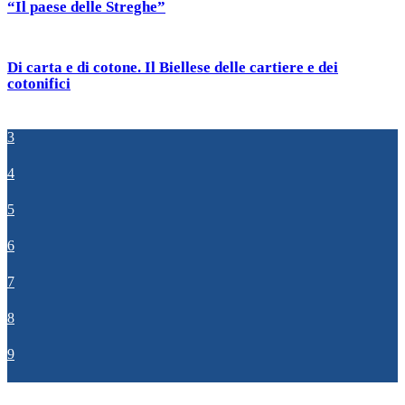
“Il paese delle Streghe”
Di carta e di cotone. Il Biellese delle cartiere e dei
cotonifici
3
4
5
6
7
8
9