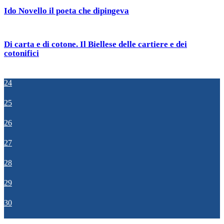
Ido Novello il poeta che dipingeva
Di carta e di cotone. Il Biellese delle cartiere e dei
cotonifici
24
25
26
27
28
29
30