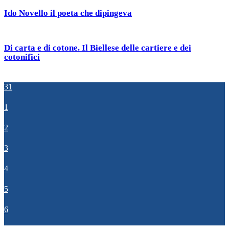
Ido Novello il poeta che dipingeva
Di carta e di cotone. Il Biellese delle cartiere e dei
cotonifici
31
1
2
3
4
5
6