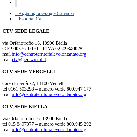
+ Aggiungi a Google Calendar
+ Esporta iCal
CTV SEDE LEGALE
via Orfanotrofio 16, 13900 Biella
C.F 90037610020 – P.IVA 02509340028
mail
info@centroterritorialevolontariato.org
mail
ctv@pec.wmail.it
CTV SEDE VERCELLI
corso Libertà 72, 13100 Vercelli
tel 0161 503298 – numero verde 800.947.177
mail
info@centroterritorialevolontariato.org
CTV SEDE BIELLA
via Orfanotrofio 16, 13900 Biella
tel 015 8497377 – numero verde 800.945.292
mail
info@centroterritorialevolontariato.org