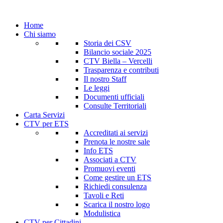
Home
Chi siamo
Storia dei CSV
Bilancio sociale 2025
CTV Biella – Vercelli
Trasparenza e contributi
Il nostro Staff
Le leggi
Documenti ufficiali
Consulte Territoriali
Carta Servizi
CTV per ETS
Accreditati ai servizi
Prenota le nostre sale
Info ETS
Associati a CTV
Promuovi eventi
Come gestire un ETS
Richiedi consulenza
Tavoli e Reti
Scarica il nostro logo
Modulistica
CTV per Cittadini