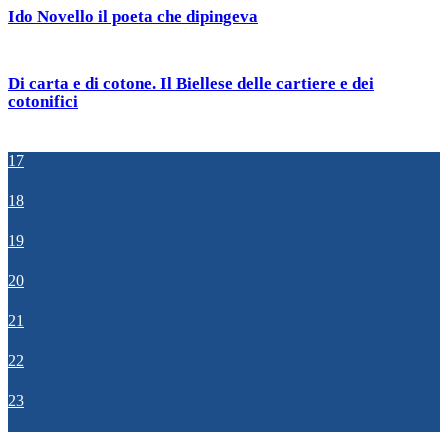
Ido Novello il poeta che dipingeva
Di carta e di cotone. Il Biellese delle cartiere e dei
cotonifici
17
18
19
20
21
22
23