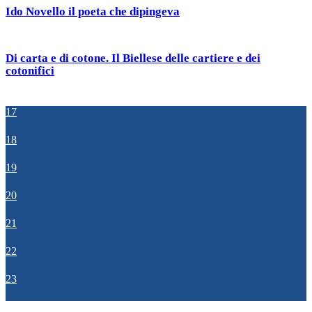
Ido Novello il poeta che dipingeva
Di carta e di cotone. Il Biellese delle cartiere e dei
cotonifici
17
18
19
20
21
22
23