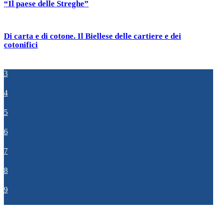
“Il paese delle Streghe”
Di carta e di cotone. Il Biellese delle cartiere e dei
cotonifici
3
4
5
6
7
8
9