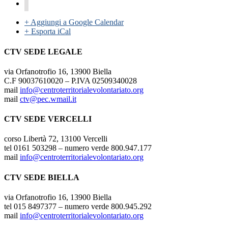
+ Aggiungi a Google Calendar
+ Esporta iCal
CTV SEDE LEGALE
via Orfanotrofio 16, 13900 Biella
C.F 90037610020 – P.IVA 02509340028
mail
info@centroterritorialevolontariato.org
mail
ctv@pec.wmail.it
CTV SEDE VERCELLI
corso Libertà 72, 13100 Vercelli
tel 0161 503298 – numero verde 800.947.177
mail
info@centroterritorialevolontariato.org
CTV SEDE BIELLA
via Orfanotrofio 16, 13900 Biella
tel 015 8497377 – numero verde 800.945.292
mail
info@centroterritorialevolontariato.org