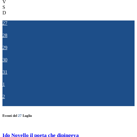
V
S
D
27
28
29
30
31
1
2
Eventi del
27
Luglio
Ido Novello il poeta che dipingeva