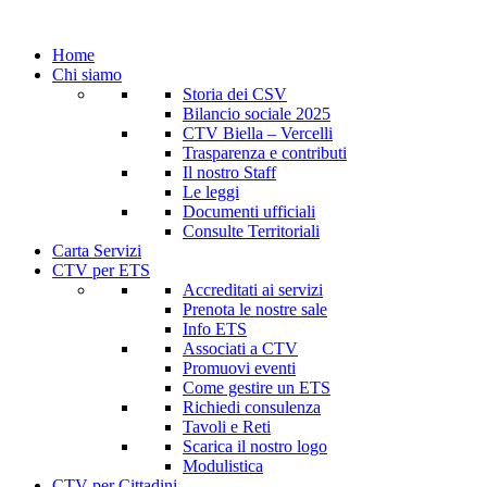
Home
Chi siamo
Storia dei CSV
Bilancio sociale 2025
CTV Biella – Vercelli
Trasparenza e contributi
Il nostro Staff
Le leggi
Documenti ufficiali
Consulte Territoriali
Carta Servizi
CTV per ETS
Accreditati ai servizi
Prenota le nostre sale
Info ETS
Associati a CTV
Promuovi eventi
Come gestire un ETS
Richiedi consulenza
Tavoli e Reti
Scarica il nostro logo
Modulistica
CTV per Cittadini