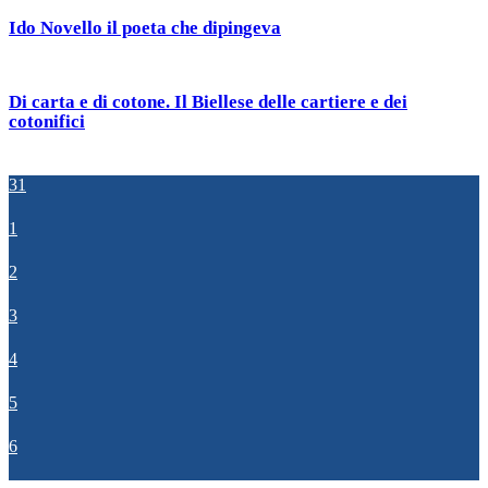
Ido Novello il poeta che dipingeva
Di carta e di cotone. Il Biellese delle cartiere e dei
cotonifici
31
1
2
3
4
5
6