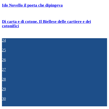
Ido Novello il poeta che dipingeva
Di carta e di cotone. Il Biellese delle cartiere e dei
cotonifici
24
25
26
27
28
29
30