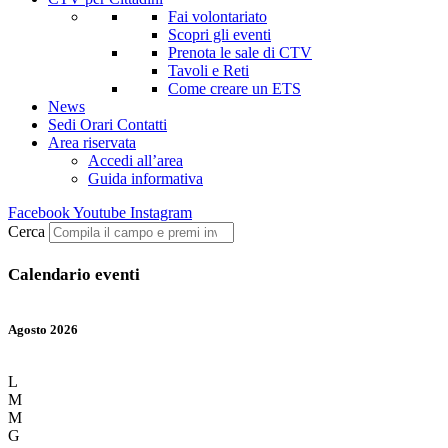
Fai volontariato
Scopri gli eventi
Prenota le sale di CTV
Tavoli e Reti
Come creare un ETS
News
Sedi Orari Contatti
Area riservata
Accedi all’area
Guida informativa
Facebook
Youtube
Instagram
Cerca
Calendario eventi
Agosto 2026
L
M
M
G