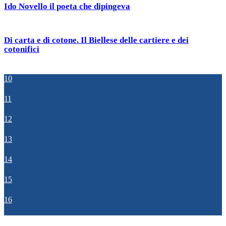
Ido Novello il poeta che dipingeva
Di carta e di cotone. Il Biellese delle cartiere e dei
cotonifici
10
11
12
13
14
15
16