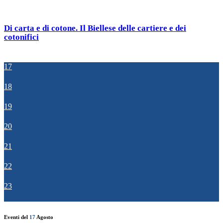
Di carta e di cotone. Il Biellese delle cartiere e dei
cotonifici
17
18
19
20
21
22
23
Eventi del
17
Agosto