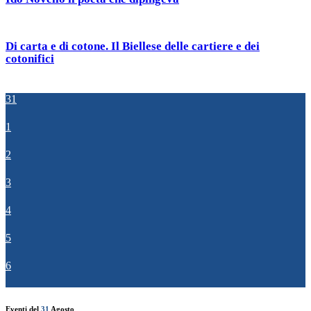
Di carta e di cotone. Il Biellese delle cartiere e dei
cotonifici
31
1
2
3
4
5
6
Eventi del
31
Agosto