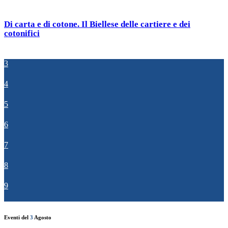
Di carta e di cotone. Il Biellese delle cartiere e dei
cotonifici
3
4
5
6
7
8
9
Eventi del
3
Agosto