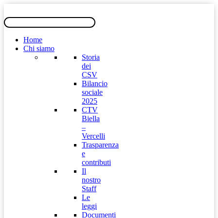
Home
Chi siamo
Storia
dei
CSV
Bilancio
sociale
2025
CTV
Biella
–
Vercelli
Trasparenza
e
contributi
Il
nostro
Staff
Le
leggi
Documenti