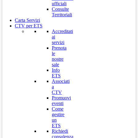
ufficiali
Consulte
Territoriali
Carta Servizi
CTV per ETS
Accreditati
ai
servizi
Prenota
le
nostre
sale
Info
ETS
Associati
a
CTV
Promuovi
eventi
Come
gestire
un
ETS
Richiedi
consulenza