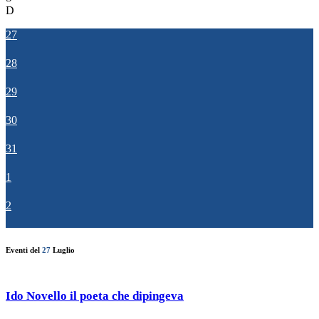
D
27
28
29
30
31
1
2
Eventi del
27
Luglio
Ido Novello il poeta che dipingeva