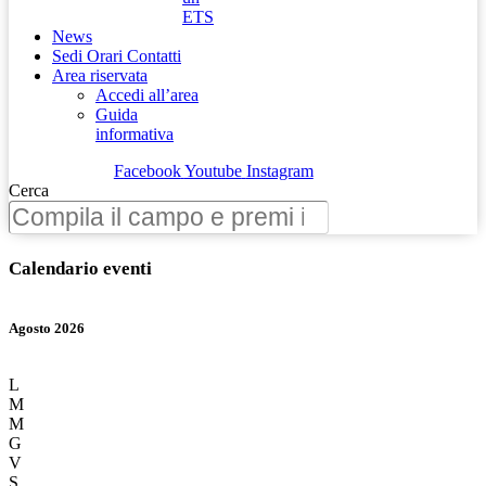
ETS
News
Sedi Orari Contatti
Area riservata
Accedi all’area
Guida
informativa
Facebook
Youtube
Instagram
Cerca
Calendario eventi
Agosto 2026
L
M
M
G
V
S