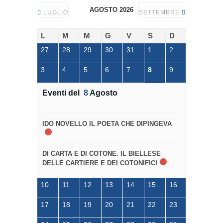
AGOSTO 2026
LUGLIO
SETTEMBRE
L
M
M
G
V
S
D
27
28
29
30
31
1
2
3
4
5
6
7
8
9
Eventi del
8
Agosto
IDO NOVELLO IL POETA CHE DIPINGEVA
DI CARTA E DI COTONE. IL BIELLESE
DELLE CARTIERE E DEI COTONIFICI
10
11
12
13
14
15
16
17
18
19
20
21
22
23