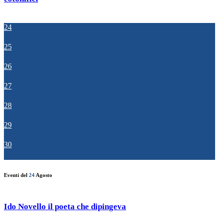
24
25
26
27
28
29
30
Eventi del
24
Agosto
Ido Novello il poeta che dipingeva