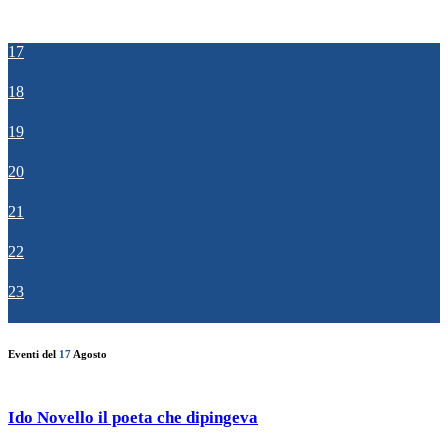
17
18
19
20
21
22
23
Eventi del
17
Agosto
Ido Novello il poeta che dipingeva