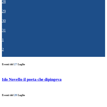
28
29
30
31
1
2
Eventi del
27
Luglio
Ido Novello il poeta che dipingeva
Eventi del
28
Luglio