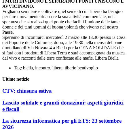
I MURI DIVIDONO E SEPARANO I PONTI UNISCONO E
AVVICINANO.
Vogliamo seminare e coltivare quel seme di cui Tiberio ha bisogno
per fare nuovamente rinascere la sua attività commerciale, nella
speranza che si realizzi quel ponte che faciliti l’unione delle tante
donne e dei tanti uomini di buona volontà che vivono nel nostro
Paese.
Speriamo di incontrarci mercoledì 2 marzo alle 18.30 presso la Casa
dei Popoli e delle Culture e, dopo, alle 19.30 nella mensa del pane
quotidiano di Via Novara 4 a Biella per la CENA SOLIDALE che
si farà con i prodotti di Libera Terra e sarà accompagnata da musica
dal vivo e racconti dalle terre confiscate alle mafie. Libera Biella
Tag:
biella
,
incontro
,
libera
,
tiberio bentivoglio
Ultime notizie
CTV: chiusura estiva
Lascito solidale e grandi donazioni: aspetti giuridici
e fiscali
La sicurezza informatica per gli ETS: 23 settembre
2026