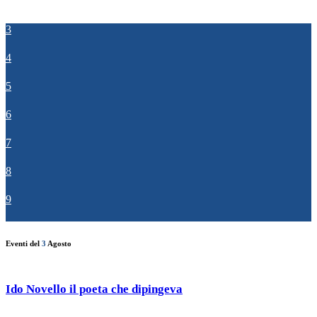
3
4
5
6
7
8
9
Eventi del
3
Agosto
Ido Novello il poeta che dipingeva