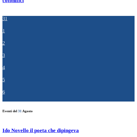
cotonifici
31
1
2
3
4
5
6
Eventi del
31
Agosto
Ido Novello il poeta che dipingeva