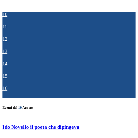
10
11
12
13
14
15
16
Eventi del
10
Agosto
Ido Novello il poeta che dipingeva