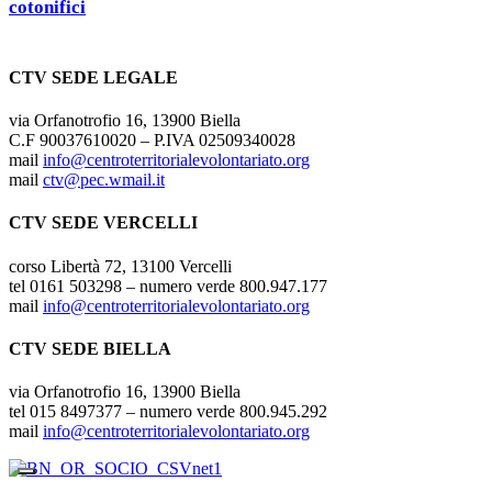
cotonifici
CTV SEDE LEGALE
via Orfanotrofio 16, 13900 Biella
C.F 90037610020 – P.IVA 02509340028
mail
info@centroterritorialevolontariato.org
mail
ctv@pec.wmail.it
CTV SEDE VERCELLI
corso Libertà 72, 13100 Vercelli
tel 0161 503298 – numero verde 800.947.177
mail
info@centroterritorialevolontariato.org
CTV SEDE BIELLA
via Orfanotrofio 16, 13900 Biella
tel 015 8497377 – numero verde 800.945.292
mail
info@centroterritorialevolontariato.org