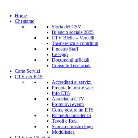
Home
Chi siamo
Storia dei CSV
Bilancio sociale 2025
CTV Biella – Vercelli
Trasparenza e contributi
Il nostro Staff
Le leggi
Documenti ufficiali
Consulte Territoriali
Carta Servizi
CTV per ETS
Accreditati ai servizi
Prenota le nostre sale
Info ETS
Associati a CTV
Promuovi eventi
Come gestire un ETS
Richiedi consulenza
Tavoli e Reti
Scarica il nostro logo
Modulistica
CTV per Cittadini