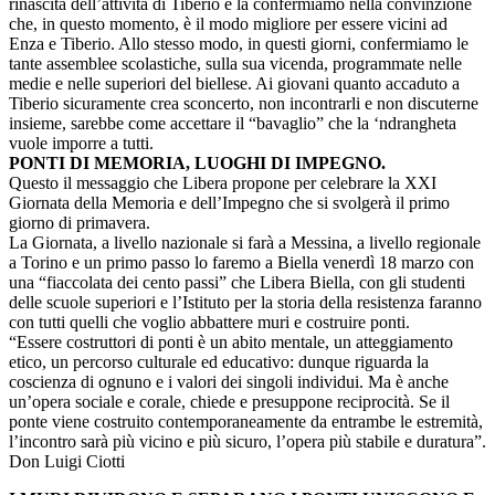
rinascita dell’attività di Tiberio e la confermiamo nella convinzione
che, in questo momento, è il modo migliore per essere vicini ad
Enza e Tiberio. Allo stesso modo, in questi giorni, confermiamo le
tante assemblee scolastiche, sulla sua vicenda, programmate nelle
medie e nelle superiori del biellese. Ai giovani quanto accaduto a
Tiberio sicuramente crea sconcerto, non incontrarli e non discuterne
insieme, sarebbe come accettare il “bavaglio” che la ‘ndrangheta
vuole imporre a tutti.
PONTI DI MEMORIA, LUOGHI DI IMPEGNO.
Questo il messaggio che Libera propone per celebrare la XXI
Giornata della Memoria e dell’Impegno che si svolgerà il primo
giorno di primavera.
La Giornata, a livello nazionale si farà a Messina, a livello regionale
a Torino e un primo passo lo faremo a Biella venerdì 18 marzo con
una “fiaccolata dei cento passi” che Libera Biella, con gli studenti
delle scuole superiori e l’Istituto per la storia della resistenza faranno
con tutti quelli che voglio abbattere muri e costruire ponti.
“Essere costruttori di ponti è un abito mentale, un atteggiamento
etico, un percorso culturale ed educativo: dunque riguarda la
coscienza di ognuno e i valori dei singoli individui. Ma è anche
un’opera sociale e corale, chiede e presuppone reciprocità. Se il
ponte viene costruito contemporaneamente da entrambe le estremità,
l’incontro sarà più vicino e più sicuro, l’opera più stabile e duratura”.
Don Luigi Ciotti