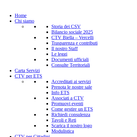
Home
Chi siamo
Storia dei CSV
Bilancio sociale 2025
CTV Biella – Vercelli
Trasparenza e contributi
Il nostro Staff
Le leggi
Documenti ufficiali
Consulte Territoriali
Carta Servizi
CTV per ETS
Accreditati ai servizi
Prenota le nostre sale
Info ETS
Associati a CTV
Promuovi eventi
Come gestire un ETS
Richiedi consulenza
Tavoli e Reti
Scarica il nostro logo
Modulistica
CTV per Cittadini