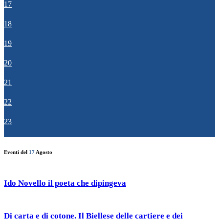
17
18
19
20
21
22
23
Eventi del
17
Agosto
Ido Novello il poeta che dipingeva
Di carta e di cotone. Il Biellese delle cartiere e dei