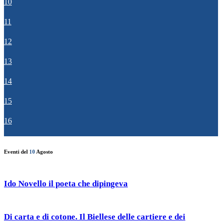
10
11
12
13
14
15
16
Eventi del
10
Agosto
Ido Novello il poeta che dipingeva
Di carta e di cotone. Il Biellese delle cartiere e dei