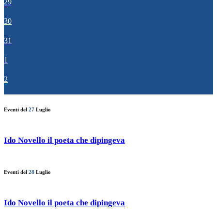
29
30
31
1
2
Eventi del
27
Luglio
Ido Novello il poeta che dipingeva
Eventi del
28
Luglio
Ido Novello il poeta che dipingeva