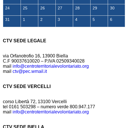
24
25
26
27
28
29
30
31
1
2
3
4
5
6
CTV SEDE LEGALE
via Orfanotrofio 16, 13900 Biella
C.F 90037610020 – P.IVA 02509340028
mail
info@centroterritorialevolontariato.org
mail
ctv@pec.wmail.it
CTV SEDE VERCELLI
corso Libertà 72, 13100 Vercelli
tel 0161 503298 – numero verde 800.947.177
mail
info@centroterritorialevolontariato.org
CTV SEDE BIELLA