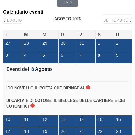
Invia
Calendario eventi
AGOSTO 2026
LUGLIO
SETTEMBRE
L
M
M
G
V
S
D
27
28
29
30
31
1
2
3
4
5
6
7
8
9
Eventi del
8
Agosto
IDO NOVELLO IL POETA CHE DIPINGEVA
DI CARTA E DI COTONE. IL BIELLESE DELLE CARTIERE E DEI
COTONIFICI
10
11
12
13
14
15
16
17
18
19
20
21
22
23