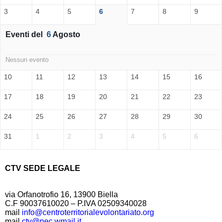
3
4
5
6
7
8
9
Eventi del
6
Agosto
Nessun evento
10
11
12
13
14
15
16
17
18
19
20
21
22
23
24
25
26
27
28
29
30
31
1
2
3
4
5
6
CTV SEDE LEGALE
via Orfanotrofio 16, 13900 Biella
C.F 90037610020 – P.IVA 02509340028
mail
info@centroterritorialevolontariato.org
mail
ctv@pec.wmail.it