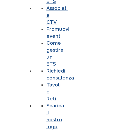
ETS
Associati
a
CTV
Promuovi
eventi
Come
gestire
un
ETS
Richiedi
consulenza
Tavoli
e
Reti
Scarica
il
nostro
logo