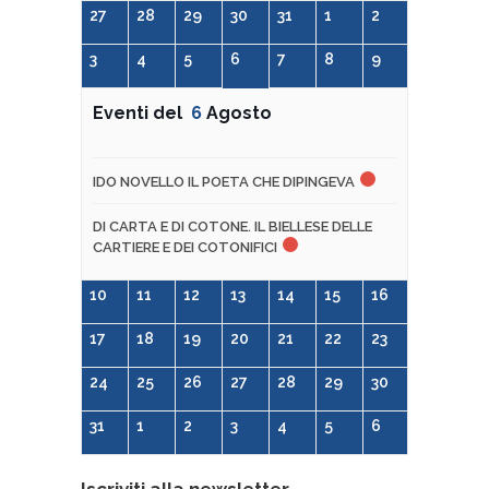
27
28
29
30
31
1
2
3
4
5
6
7
8
9
Eventi del
6
Agosto
IDO NOVELLO IL POETA CHE DIPINGEVA
DI CARTA E DI COTONE. IL BIELLESE DELLE
CARTIERE E DEI COTONIFICI
10
11
12
13
14
15
16
17
18
19
20
21
22
23
24
25
26
27
28
29
30
31
1
2
3
4
5
6