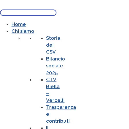
Home
Chi siamo
Storia
dei
CSV
Bilancio
sociale
2025
CTV
Biella
–
Vercelli
Trasparenza
e
contributi
Il