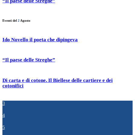
“Il paese delle Streghe”
Eventi del
2
Agosto
Ido Novello il poeta che dipingeva
“Il paese delle Streghe”
Di carta e di cotone. Il Biellese delle cartiere e dei
cotonifici
3
4
5