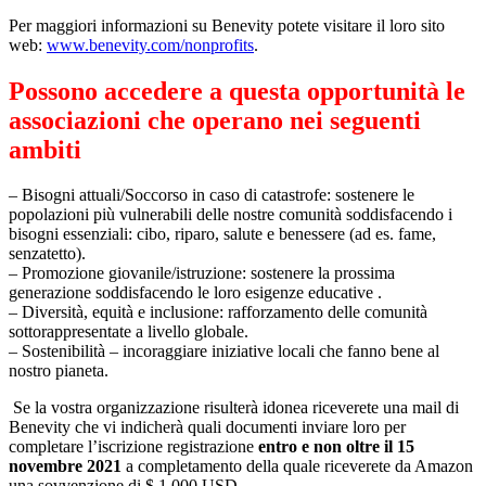
Per maggiori informazioni su Benevity potete visitare il loro sito
web:
www.benevity.com/nonprofits
.
Possono accedere a questa opportunità le
associazioni che operano nei seguenti
ambiti
– Bisogni attuali/Soccorso in caso di catastrofe: sostenere le
popolazioni più vulnerabili delle nostre comunità soddisfacendo i
bisogni essenziali: cibo, riparo, salute e benessere (ad es. fame,
senzatetto).
– Promozione giovanile/istruzione: sostenere la prossima
generazione soddisfacendo le loro esigenze educative .
– Diversità, equità e inclusione: rafforzamento delle comunità
sottorappresentate a livello globale.
– Sostenibilità – incoraggiare iniziative locali che fanno bene al
nostro pianeta.
Se la vostra organizzazione risulterà idonea riceverete una mail di
Benevity che vi indicherà quali documenti inviare loro per
completare l’iscrizione registrazione
entro e non oltre il 15
novembre 2021
a completamento della quale riceverete da Amazon
una sovvenzione di $ 1.000 USD.