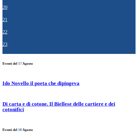
20
21
22
23
Eventi del
17
Agosto
Ido Novello il poeta che dipingeva
Di carta e di cotone. Il Biellese delle cartiere e dei
cotonifici
Eventi del
18
Agosto