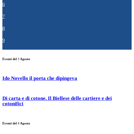
6
7
8
9
Eventi del
3
Agosto
Ido Novello il poeta che dipingeva
Di carta e di cotone. Il Biellese delle cartiere e dei
cotonifici
Eventi del
4
Agosto