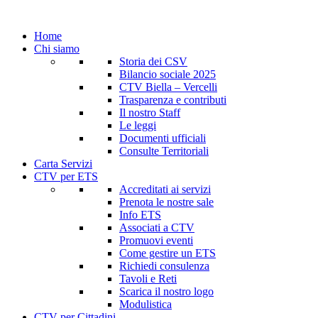
Home
Chi siamo
Storia dei CSV
Bilancio sociale 2025
CTV Biella – Vercelli
Trasparenza e contributi
Il nostro Staff
Le leggi
Documenti ufficiali
Consulte Territoriali
Carta Servizi
CTV per ETS
Accreditati ai servizi
Prenota le nostre sale
Info ETS
Associati a CTV
Promuovi eventi
Come gestire un ETS
Richiedi consulenza
Tavoli e Reti
Scarica il nostro logo
Modulistica
CTV per Cittadini