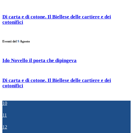
Di carta e di cotone. Il Biellese delle cartiere e dei
cotonifici
Eventi del
9
Agosto
Ido Novello il poeta che dipingeva
Di carta e di cotone. Il Biellese delle cartiere e dei
cotonifici
10
11
12