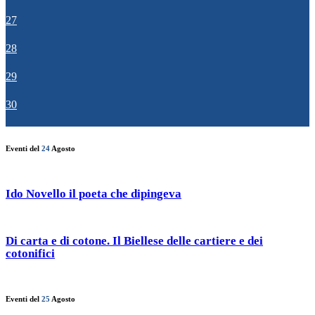
27
28
29
30
Eventi del
24
Agosto
Ido Novello il poeta che dipingeva
Di carta e di cotone. Il Biellese delle cartiere e dei
cotonifici
Eventi del
25
Agosto