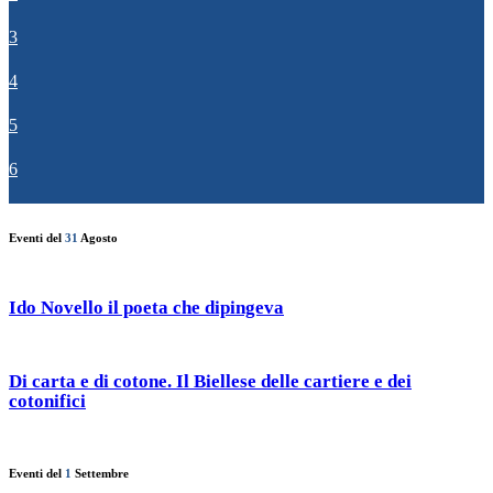
3
4
5
6
Eventi del
31
Agosto
Ido Novello il poeta che dipingeva
Di carta e di cotone. Il Biellese delle cartiere e dei
cotonifici
Eventi del
1
Settembre