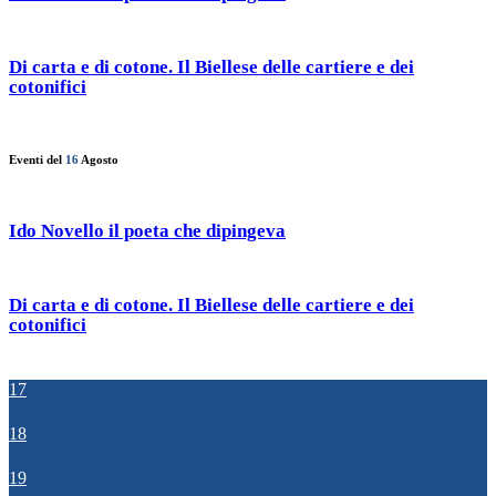
Di carta e di cotone. Il Biellese delle cartiere e dei
cotonifici
Eventi del
16
Agosto
Ido Novello il poeta che dipingeva
Di carta e di cotone. Il Biellese delle cartiere e dei
cotonifici
17
18
19