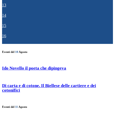
13
14
15
16
Eventi del
10
Agosto
Ido Novello il poeta che dipingeva
Di carta e di cotone. Il Biellese delle cartiere e dei
cotonifici
Eventi del
11
Agosto