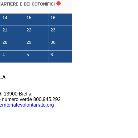
CARTIERE E DEI COTONIFICI
14
15
16
21
22
23
28
29
30
4
5
6
LA
6, 13900 Biella
– numero verde 800.945.292
rritorialevolontariato.org