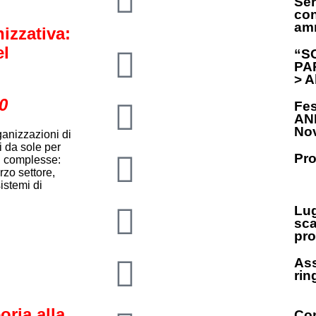
Ser
con
amm
izzativa:
el
“S
PAR
> A
30
Fes
ANP
Nov
anizzazioni di
i da sole per
Pro
iù complesse:
erzo settore,
istemi di
Lug
sca
pro
Ass
rin
oria alla
Con