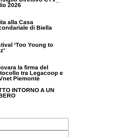
lio 2026
ita alla Casa
condariale di Biella
tival ‘Too Young to
z’
ovara la firma del
tocollo tra Legacoop e
Vnet Piemonte
TTO INTORNO A UN
BERO