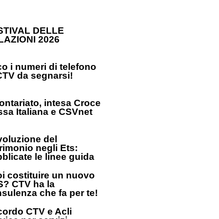
STIVAL DELLE
LAZIONI 2026
o i numeri di telefono
CTV da segnarsi!
ontariato, intesa Croce
sa Italiana e CSVnet
oluzione del
rimonio negli Ets:
blicate le linee guida
i costituire un nuovo
? CTV ha la
sulenza che fa per te!
ordo CTV e Acli