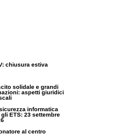
: chiusura estiva
cito solidale e grandi
azioni: aspetti giuridici
iscali
sicurezza informatica
 gli ETS: 23 settembre
26
donatore al centro