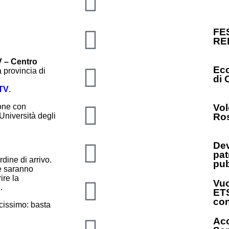
FE
RE
 – Centro
Ecc
 provincia di
di 
CTV
.
ione con
Vol
Università degli
Ros
Dev
pat
dine di arrivo.
pub
te saranno
ire la
Vuo
.
ETS
con
cissimo: basta
Acc