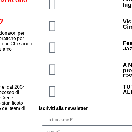
lug
0
Vis
Cir
donatori per
pratiche per
Fes
ioni. Chi sono i
Jaz
ssiamo
A N
pro
CS
TU
ne; dal 2004
AL
rocesso di
. Crede
 significato
e del team di
Iscriviti alla newsletter