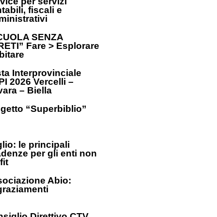
vice per servizi
tabili, fiscali e
inistrativi
CUOLA SENZA
ETI” Fare > Esplorare
bitare
ta Interprovinciale
I 2026 Vercelli –
ara – Biella
getto “Superbiblio”
lio: le principali
denze per gli enti non
fit
ociazione Abio:
graziamenti
siglio Direttivo CTV_