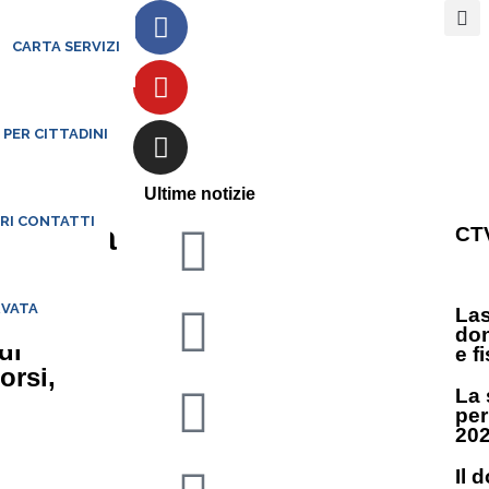
CARTA SERVIZI
 PER CITTADINI
ecco la
Ultime notizie
ARI CONTATTI
ossa da
CTV
RVATA
Las
don
di
e f
orsi,
La 
per
20
Il 