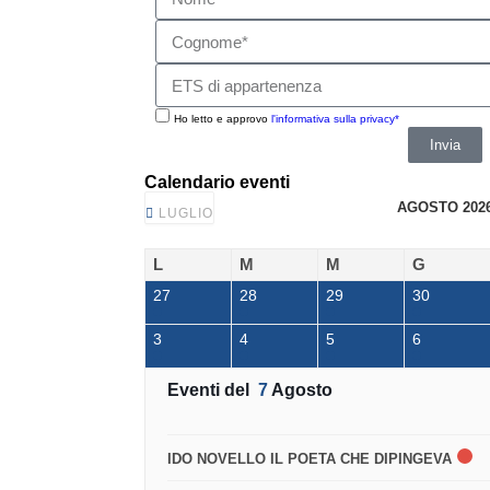
Ho letto e approvo
l'informativa sulla privacy*
Invia
Calendario eventi
AGOSTO 202
LUGLIO
L
M
M
G
27
28
29
30
3
4
5
6
Eventi del
7
Agosto
IDO NOVELLO IL POETA CHE DIPINGEVA