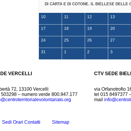
DI CARTA E DI COTONE. IL BIELLESE DELLE 
10
11
12
13
17
18
19
20
24
25
26
27
31
1
2
3
EDE VERCELLI
CTV SEDE BIEL
bertà 72, 13100 Vercelli
via Orfanotrofio 1
1 503298 – numero verde 800.947.177
tel 015 8497377 
o@centroterritorialevolontariato.org
mail
info@centrote
Sedi Orari Contatti
Sitemap