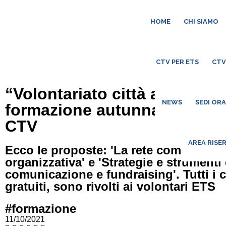
HOME
CHI SIAMO
CTV PER ETS
CTV
“Volontariato città aperta”: 
NEWS
SEDI OR
formazione autunnale prom
CTV
AREA RISE
Ecco le proposte: 'La rete come forma
organizzativa' e 'Strategie e strumenti 
comunicazione e fundraising'. Tutti i c
gratuiti, sono rivolti ai volontari ETS
#formazione
11/10/2021