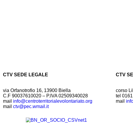
CTV SEDE LEGALE
CTV S
via Orfanotrofio 16, 13900 Biella
corso Li
C.F 90037610020 – P.IVA 02509340028
tel 016
mail
info@centroterritorialevolontariato.org
mail
inf
mail
ctv@pec.wmail.it