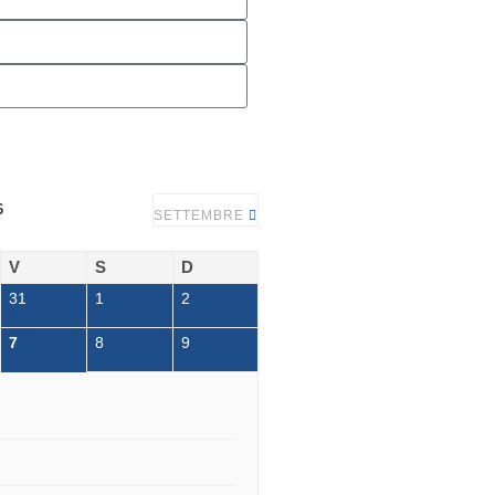
6
SETTEMBRE
V
S
D
31
1
2
7
8
9