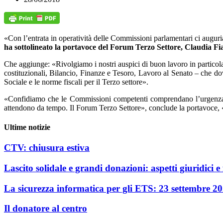
«Con l’entrata in operatività delle Commissioni parlamentari ci auguria
ha sottolineato la portavoce del Forum Terzo Settore, Claudia Fi
Che aggiunge: «Rivolgiamo i nostri auspici di buon lavoro in particolar
costituzionali, Bilancio, Finanze e Tesoro, Lavoro al Senato – che dovr
Sociale e le norme fiscali per il Terzo settore».
«Confidiamo che le Commissioni competenti comprendano l’urgenza e 
attendono da tempo. Il Forum Terzo Settore», conclude la portavoce, «ri
Ultime notizie
CTV: chiusura estiva
Lascito solidale e grandi donazioni: aspetti giuridici e f
La sicurezza informatica per gli ETS: 23 settembre 2
Il donatore al centro