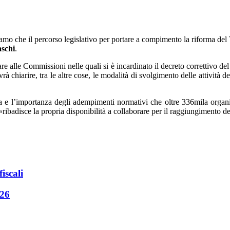
mo che il percorso legislativo per portare a compimento la riforma del T
aschi
.
e alle Commissioni nelle quali si è incardinato il decreto correttivo del
à chiarire, tra le altre cose, le modalità di svolgimento delle attività
l’importanza degli adempimenti normativi che oltre 336mila organizz
badisce la propria disponibilità a collaborare per il raggiungimento del 
iscali
026