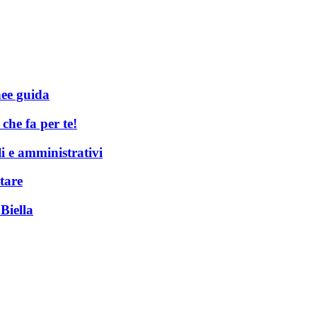
nee guida
he fa per te!
li e amministrativi
tare
Biella