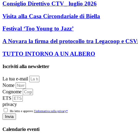
Consiglio Direttivo CTV_ luglio 2026
Visita alla Casa Circondariale di Biella
Festival ‘Too Young to Jazz’
A Novara la firma del protocollo tra Legacoop e CS
TUTTO INTORNO A UN ALBERO
Iscriviti alla newsletter
La tua e-mail
Nome
Cognome
ETS
privacy
Ho letto e approvo
l'informativa sulla privacy*
Invia
Calendario eventi