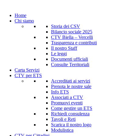
Home
Chi siamo
Storia dei CSV
Bilancio sociale 2025
CTV Biella – Vercelli
Trasparenza e contributi
Il nostro Staff
Le leggi
Documenti ufficiali
Consulte Territoriali
Carta Servizi
CTV per ETS
Accreditati ai servizi
Prenota le nostre sale
Info ETS
Associati a CTV
Promuovi eventi
Come gestire un ETS
Richiedi consulenza
Tavoli e Reti
Scarica il nostro logo
Modulistica
CTV per Cittadini