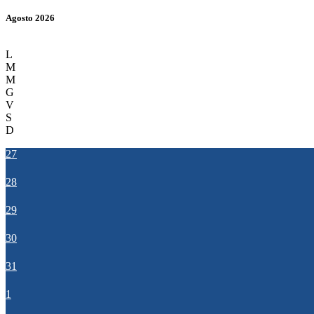
Agosto 2026
L
M
M
G
V
S
D
27
28
29
30
31
1