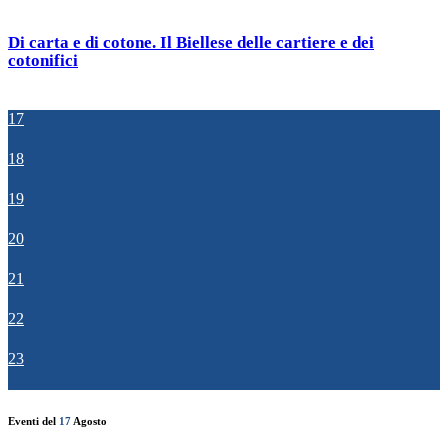
Di carta e di cotone. Il Biellese delle cartiere e dei
cotonifici
17
18
19
20
21
22
23
Eventi del
17
Agosto