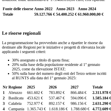
Fonte delle risorse
Anno 2022
Anno 2023
Anno 2024
Totale
59.127.766
€
54.400.252
€
61.960.000,00
€
Le risorse regionali
La programmazione ha provveduto anche a ripartire le risorse da
destinare alle Regioni per le iniziative e progetti di rilevanza locale
applicando i seguenti criteri:
30% assegnato a titolo di quota fissa;
20% sulla base della popolazione residente al 1° gennaio
2025, come da rilevazione ISTAT;
50% sulla base del numero degli enti del Terzo settore iscritti
al RUNTS alla data del 1° gennaio 2025:
Nr
Regione
2025
2026
2027
Totale
1
Abruzzo
661.602 €
783.892 €
866.484 €
2.311.978 
2
Basilicata
453.621 €
537.467 €
594.096 €
1.585.184 
3
Calabria
752.977 €
892.157 €
986.156 €
2.631.290 
4
Campania
1.365.743 €
1.618.186 €
1.788.680 €
4.772.609 