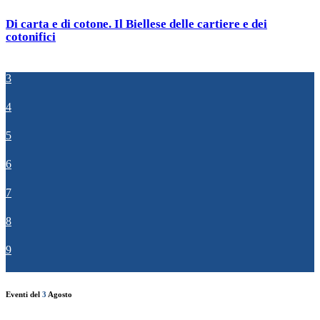
Di carta e di cotone. Il Biellese delle cartiere e dei
cotonifici
3
4
5
6
7
8
9
Eventi del
3
Agosto