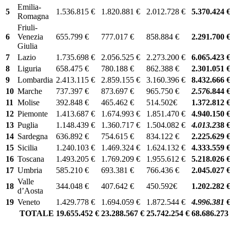
Emilia-
5
1.536.815 €
1.820.881 €
2.012.728 €
5.370.424 
Romagna
Friuli-
6
Venezia
655.799 €
777.017 €
858.884 €
2.291.700 
Giulia
7
Lazio
1.735.698 €
2.056.525 €
2.273.200 €
6.065.423 
8
Liguria
658.475 €
780.188 €
862.388 €
2.301.051 
9
Lombardia
2.413.115 €
2.859.155 €
3.160.396 €
8.432.666 
10
Marche
737.397 €
873.697 €
965.750 €
2.57
6.844
11
Molise
392.848 €
465.462 €
514.502€
1.372.812
12
Piemonte
1.413.687 €
1.674.993 €
1.851.470 €
4.940.150
13
Puglia
1.148.439 €
1.360.717 €
1.504.082 €
4.013.2
38
14
Sardegna
636.892 €
754.615 €
834.122 €
2.225.629
15
Sicilia
1.240.103 €
1.469.324 €
1.624.132 €
4.333.559
16
Toscana
1.493.205 €
1.769.209 €
1.955.612 €
5.218.026
17
Umbria
585.210 €
693.381 €
766.436 €
2.045.027
Valle
18
344.048 €
407.642 €
450.592€
1.202.282
d’Aosta
19
Veneto
1.429.778 €
1.694.059 €
1.872.544 €
4.996.381
TOTALE
19.655.452
€
23.288.567
€
25.742.254
€
68.686.27