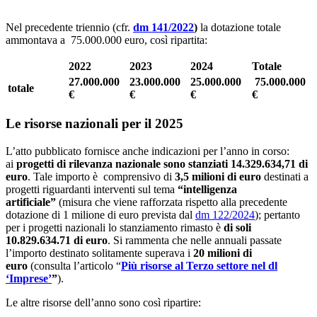
Nel precedente triennio (cfr.
dm 141/2022
)
la dotazione totale
ammontava a 75.000.000 euro, così ripartita:
2022
2023
2024
Totale
27.000.000
23.000.000
25.000.000
75.000.000
totale
€
€
€
€
Le risorse nazionali per il 2025
L’atto pubblicato fornisce anche indicazioni per l’anno in corso:
ai
progetti di rilevanza nazionale
sono stanziati
14.329.634,71 di
euro
. Tale importo è comprensivo di
3,5 milioni di euro
destinati a
progetti riguardanti interventi sul tema
“intelligenza
artificiale”
(misura che viene rafforzata rispetto alla precedente
dotazione di 1 milione di euro prevista dal
dm 122/2024
); pertanto
per i progetti nazionali lo stanziamento rimasto è
di soli
10.829.634.71 di euro
. Si rammenta che nelle annuali passate
l’importo destinato solitamente superava i
20 milioni di
euro
(consulta l’articolo “
Più risorse al Terzo settore nel dl
‘Imprese’
”
).
Le altre risorse dell’anno sono così ripartire: