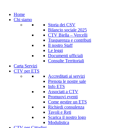
Home
Chi siamo
Storia dei CSV
Bilancio sociale 2025
CTV Biella – Vercelli
Trasparenza e contributi
Il nostro Staff
Le leggi
Documenti ufficiali
Consulte Territoriali
Carta Servizi
CTV per ETS
Accreditati ai servizi
Prenota le nostre sale
Info ETS
Associati a CTV
Promuovi eventi
Come gestire un ETS
Richiedi consulenza
Tavoli e Reti
Scarica il nostro logo
Modulistica
CTV per Cittadini