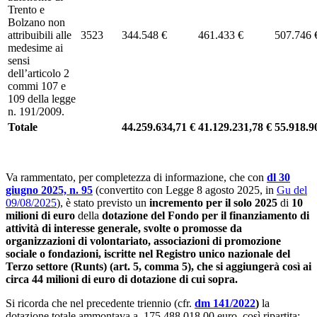
Trento e
Bolzano non
attribuibili alle
3523
344.548 €
461.433 €
507.746 
medesime ai
sensi
dell’articolo 2
commi 107 e
109 della legge
n. 191/2009.
Totale
44.259.634,71
€
41.129.231,78
€
55.918.
Va rammentato, per completezza di informazione, che con
dl 30
giugno 2025, n. 95
(convertito con Legge 8 agosto 2025, in
Gu del
09/08/2025
), è stato previsto un
incremento
per il solo 2025
di
10
milioni di euro
della
dotazione del Fondo per il finanziamento di
attività di interesse generale, svolte o promosse da
organizzazioni di volontariato, associazioni di promozione
sociale o fondazioni, iscritte nel Registro unico nazionale del
Terzo settore (Runts) (art. 5, comma 5), che si aggiungerà così ai
circa 44 milioni di euro di dotazione di cui sopra.
Si ricorda che nel precedente triennio (cfr.
dm 141/2022
)
la
dotazione totale ammontava a 175.488.018,00 euro, così ripartita: