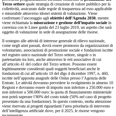
Terzo settore
quale strategia di creazione di valore pubblico per la
collettività, assicurato dalle regole di trasparenza ad esso applicabile
e misurabile attraverso idonei sistemi di valutazione. Viene
confermato l’ancoraggio agli
obiettivi dell’Agenda 2030
, mentre
viene richiamata la
misurazione e gestione dell’impatto sociale
in
coerenza con le Linee guida del 23 luglio 2019, un aspetto che sarà
oggetto di valutazione in sede di assegnazione delle risorse.
Il sostegno alle attività di interesse generale di rilievo nazionale,
come negli anni passati, dovrà essere promosso da organizzazioni di
volontariato, associazioni di promozione sociale e fondazioni iscritte
nel registro unico nazionale del Terzo settore, singole o in
partenariato tra loro, anche attraverso le reti associative di cui
all’articolo 41 del codice del Terzo settore. Possono essere
legittimamente considerati quali soggetti beneficiari anche le
fondazioni di cui all’articolo 10 del dlgs 4 dicembre 1997, n. 460,
iscritte nell’apposita anagrafe delle Onlus presso l’Agenzia delle
Entrate. Le attività dovranno prevedere lo svolgimento in almeno 10
Regioni e dovranno essere di importo non inferiore a 250.000 euro e
non inferiore a 500.000 euro: la quota di finanziamento ministeriale
non potrà superare l’80% del costo totale (50% nel caso di progetto
presentato da una fondazione). In questo contesto, molta attenzione
viene riservata ai progetti riguardanti l’area prioritaria di intervento
dell’intelligenza artificiale dove, per il 2025, le risorse vengono
incrementate.