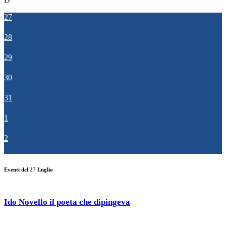
27
28
29
30
31
1
2
Eventi del
27
Luglio
Ido Novello il poeta che dipingeva