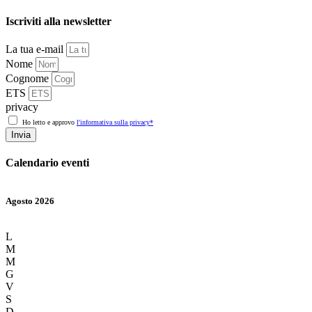
Iscriviti alla newsletter
La tua e-mail
Nome
Cognome
ETS
privacy
Ho letto e approvo
l'informativa sulla privacy*
Invia
Calendario eventi
Agosto 2026
L
M
M
G
V
S
D