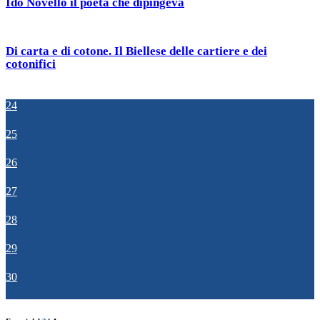
Ido Novello il poeta che dipingeva
Di carta e di cotone. Il Biellese delle cartiere e dei
cotonifici
24
25
26
27
28
29
30