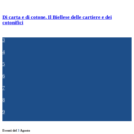
Di carta e di cotone. Il Biellese delle cartiere e dei
cotonifici
3
4
5
6
7
8
9
Eventi del
3
Agosto