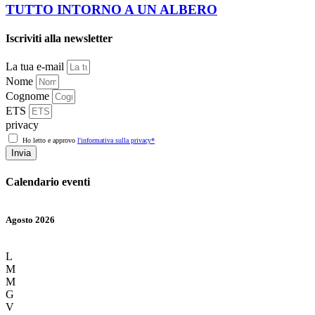
TUTTO INTORNO A UN ALBERO
Iscriviti alla newsletter
La tua e-mail
Nome
Cognome
ETS
privacy
Ho letto e approvo
l'informativa sulla privacy*
Invia
Calendario eventi
Agosto 2026
L
M
M
G
V