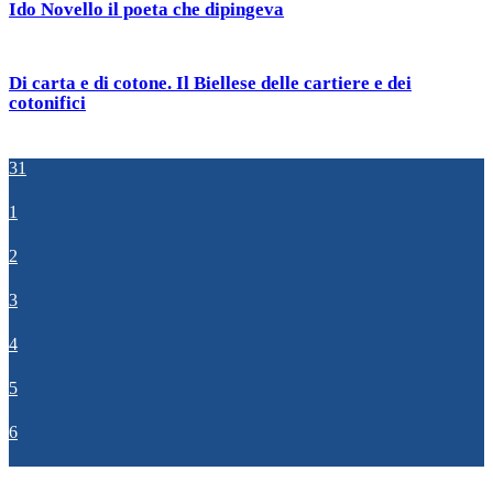
Ido Novello il poeta che dipingeva
Di carta e di cotone. Il Biellese delle cartiere e dei
cotonifici
31
1
2
3
4
5
6