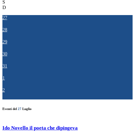
S
D
27
28
29
30
31
1
2
Eventi del
27
Luglio
Ido Novello il poeta che dipingeva