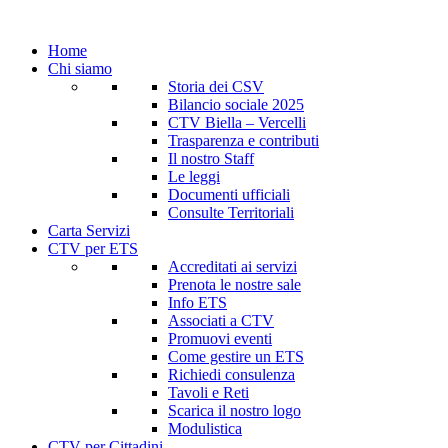
Home
Chi siamo
Storia dei CSV
Bilancio sociale 2025
CTV Biella – Vercelli
Trasparenza e contributi
Il nostro Staff
Le leggi
Documenti ufficiali
Consulte Territoriali
Carta Servizi
CTV per ETS
Accreditati ai servizi
Prenota le nostre sale
Info ETS
Associati a CTV
Promuovi eventi
Come gestire un ETS
Richiedi consulenza
Tavoli e Reti
Scarica il nostro logo
Modulistica
CTV per Cittadini