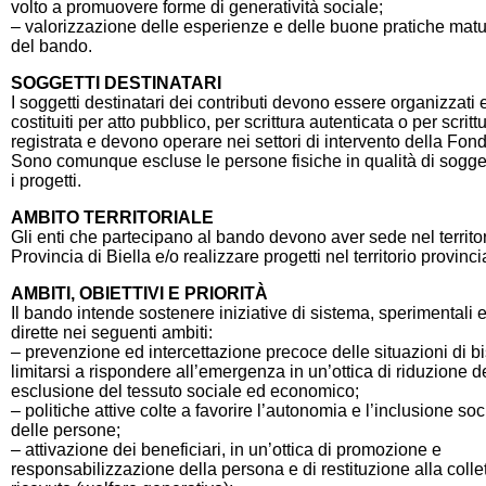
volto a promuovere forme di generatività sociale;
– valorizzazione delle esperienze e delle buone pratiche matu
del bando.
SOGGETTI DESTINATARI
I
soggetti destinatari dei contributi devono essere organizzati
costituiti per atto pubblico, per scrittura autenticata o per scritt
registrata e devono operare nei settori di intervento della Fon
Sono comunque escluse le persone fisiche in qualità di sogget
i progetti.
AMBITO TERRITORIALE
Gli enti che partecipano al bando devono aver sede nel territor
Provincia di Biella e/o realizzare progetti nel territorio provinci
AMBITI, OBIETTIVI E PRIORITÀ
Il bando intende sostenere iniziative di sistema, sperimentali 
dirette nei seguenti ambiti:
– prevenzione ed intercettazione precoce delle situazioni di 
limitarsi a rispondere all’emergenza in un’ottica di riduzione de
esclusione del tessuto sociale ed economico;
– politiche attive colte a favorire l’autonomia e l’inclusione soc
delle persone;
– attivazione dei beneficiari, in un’ottica di promozione e
responsabilizzazione della persona e di restituzione alla collet