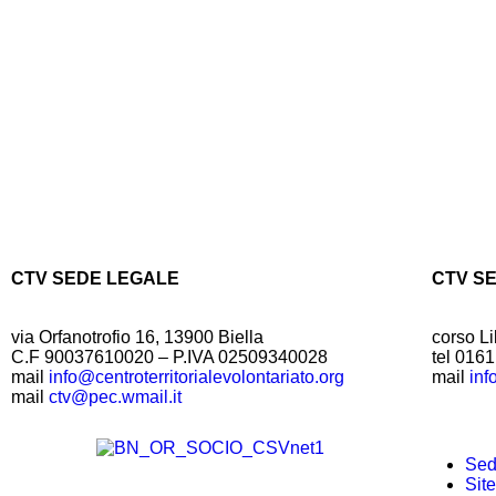
CTV SEDE LEGALE
CTV S
via Orfanotrofio 16, 13900 Biella
corso Li
C.F 90037610020 – P.IVA 02509340028
tel 016
mail
info@centroterritorialevolontariato.org
mail
inf
mail
ctv@pec.wmail.it
Sedi
Sit