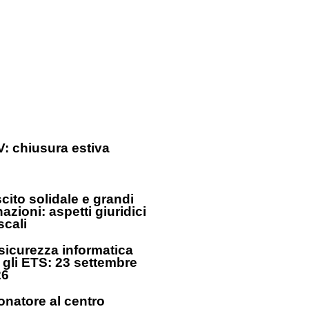
: chiusura estiva
cito solidale e grandi
azioni: aspetti giuridici
iscali
sicurezza informatica
 gli ETS: 23 settembre
26
donatore al centro