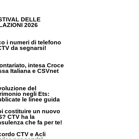
STIVAL DELLE
LAZIONI 2026
o i numeri di telefono
CTV da segnarsi!
ontariato, intesa Croce
sa Italiana e CSVnet
oluzione del
rimonio negli Ets:
blicate le linee guida
i costituire un nuovo
? CTV ha la
sulenza che fa per te!
ordo CTV e Acli