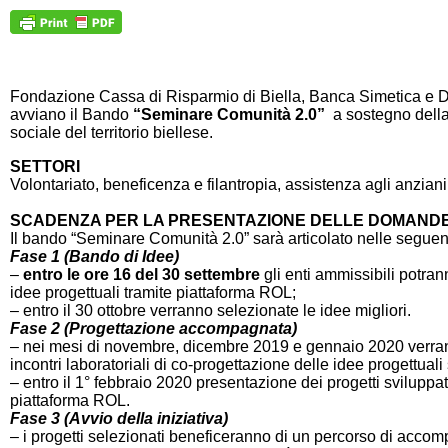
Fondazione Cassa di Risparmio di Biella, Banca Simetica e Di
avviano il Bando
“Seminare Comunità 2.0”
a sostegno della
sociale del territorio biellese.
SETTORI
Volontariato, beneficenza e filantropia, assistenza agli anziani
SCADENZA PER LA PRESENTAZIONE DELLE DOMAND
Il bando “Seminare Comunità 2.0” sarà articolato nelle seguent
Fase 1 (Bando di Idee)
–
entro le ore 16 del 30 settembre
gli enti ammissibili potran
idee progettuali tramite piattaforma ROL;
– entro il 30 ottobre verranno selezionate le idee migliori.
Fase 2 (Progettazione accompagnata)
– nei mesi di novembre, dicembre 2019 e gennaio 2020 verran
incontri laboratoriali di co-progettazione delle idee progettuali
– entro il 1° febbraio 2020 presentazione dei progetti sviluppat
piattaforma ROL.
Fase 3 (Avvio della iniziativa)
– i progetti selezionati beneficeranno di un percorso di acc