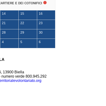
CARTIERE E DEI COTONIFICI
14
15
16
21
22
23
28
29
30
4
5
6
LA
6, 13900 Biella
– numero verde 800.945.292
rritorialevolontariato.org