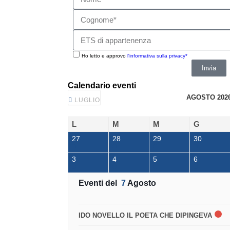
Ho letto e approvo
l'informativa sulla privacy*
Invia
Calendario eventi
AGOSTO 202
LUGLIO
L
M
M
G
27
28
29
30
3
4
5
6
Eventi del
7
Agosto
IDO NOVELLO IL POETA CHE DIPINGEVA