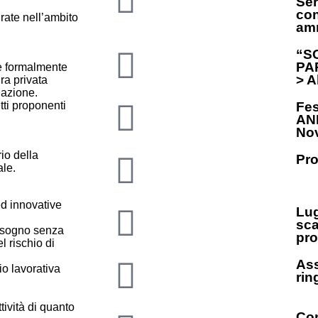
Ser
con
rate nell’ambito
amm
“S
PAR
 e formalmente
> A
ura privata
dazione.
ti proponenti
Fes
ANP
Nov
io della
Pro
ale.
ed innovative
Lug
sca
bisogno senza
pro
l rischio di
Ass
io lavorativa
rin
tività di quanto
Con