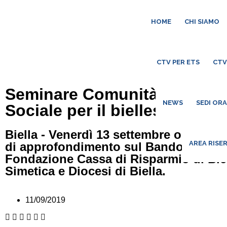
HOME
CHI SIAMO
CTV PER ETS
CTV
Seminare Comunità 2.0 – Il
NEWS
SEDI OR
Sociale per il biellese
Biella - Venerdì 13 settembre ore 16: 
AREA RISE
di approfondimento sul Bando promos
Fondazione Cassa di Risparmio di Bie
Simetica e Diocesi di Biella.
11/09/2019