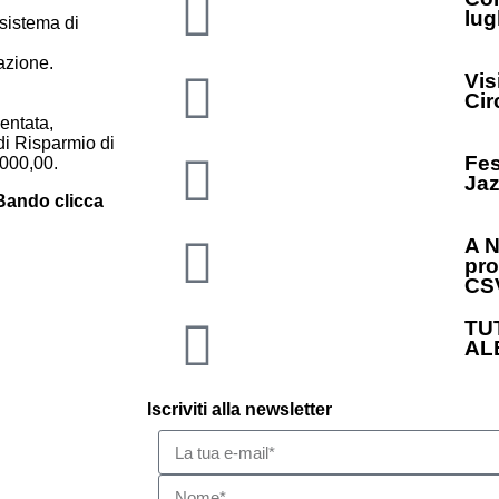
lug
 sistema di
azione.
Vis
Cir
entata,
di Risparmio di
Fes
.000,00.
Jaz
 Bando clicca
A N
pro
CS
TU
AL
Iscriviti alla newsletter