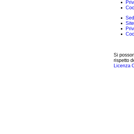
Pri
Coo
Sedi
Sit
Pri
Coo
Si posson
rispetto d
Licenza 