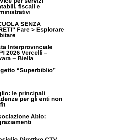
vice per servizi
tabili, fiscali e
inistrativi
CUOLA SENZA
ETI” Fare > Esplorare
bitare
ta Interprovinciale
I 2026 Vercelli –
ara – Biella
getto “Superbiblio”
lio: le principali
denze per gli enti non
fit
ociazione Abio:
graziamenti
siglio Direttivo CTV_