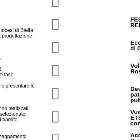
FE
RE
ocesi di Biella
 progettazione
Ecc
di 
.
Vol
E
Ros
i fasi:
no presentare le
Dev
pat
pub
no realizzati
Vuo
 selezionate;
ETS
i tramite
con
Acc
ompagnamento