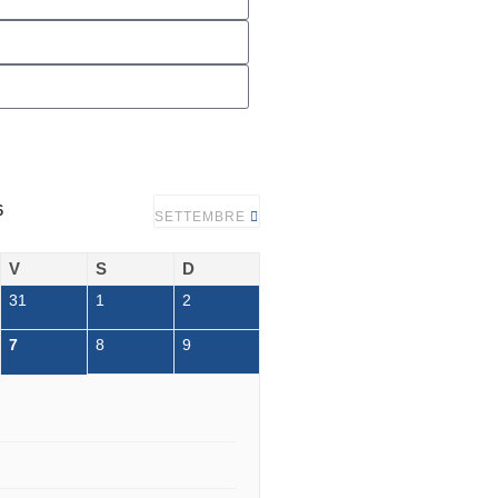
6
SETTEMBRE
V
S
D
31
1
2
7
8
9