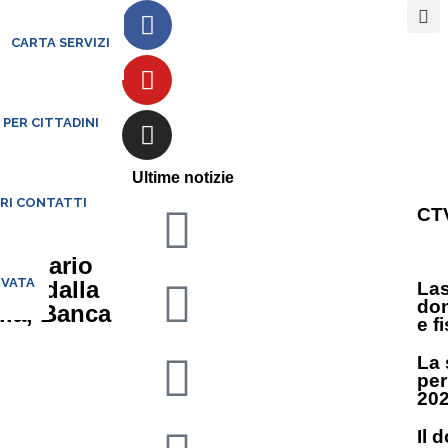
CARTA SERVIZI
 PER CITTADINI
 Bando
Ultime notizie
ARI CONTATTI
CTV
seminario
RVATA
so dalla
Las
don
lla, Banca
e f
La 
per
20
Il 