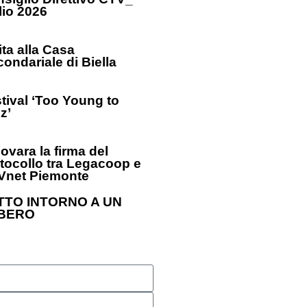
lio 2026
ita alla Casa
condariale di Biella
tival ‘Too Young to
z’
ovara la firma del
tocollo tra Legacoop e
Vnet Piemonte
TTO INTORNO A UN
BERO