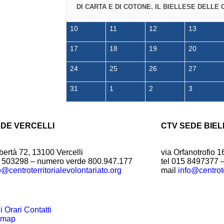
DI CARTA E DI COTONE. IL BIELLESE DELLE 
10
11
12
13
17
18
19
20
24
25
26
27
31
1
2
3
EDE VERCELLI
CTV SEDE BIEL
bertà 72, 13100 Vercelli
via Orfanotrofio 1
1 503298 – numero verde 800.947.177
tel 015 8497377 
o@centroterritorialevolontariato.org
mail
info@centrote
 Orari Contatti
emap