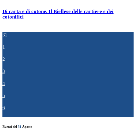
Di carta e di cotone. Il Biellese delle cartiere e dei
cotonifici
31
1
2
3
4
5
6
Eventi del
31
Agosto