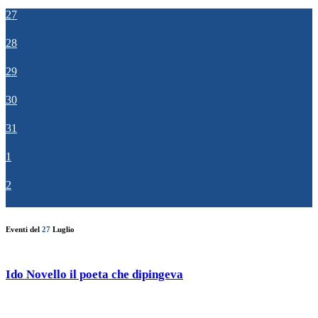
27
28
29
30
31
1
2
Eventi del
27
Luglio
Ido Novello il poeta che dipingeva