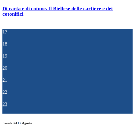
Di carta e di cotone. Il Biellese delle cartiere e dei
cotonifici
17
18
19
20
21
22
23
Eventi del
17
Agosto