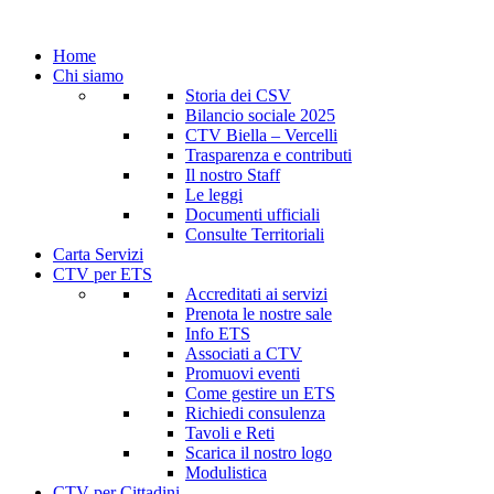
Home
Chi siamo
Storia dei CSV
Bilancio sociale 2025
CTV Biella – Vercelli
Trasparenza e contributi
Il nostro Staff
Le leggi
Documenti ufficiali
Consulte Territoriali
Carta Servizi
CTV per ETS
Accreditati ai servizi
Prenota le nostre sale
Info ETS
Associati a CTV
Promuovi eventi
Come gestire un ETS
Richiedi consulenza
Tavoli e Reti
Scarica il nostro logo
Modulistica
CTV per Cittadini