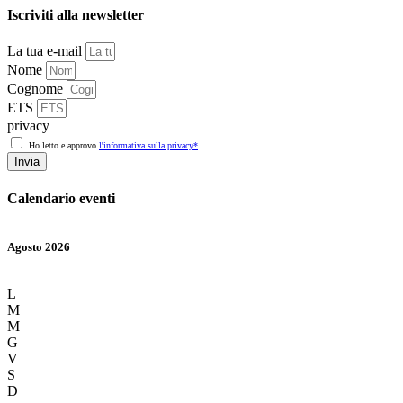
Iscriviti alla newsletter
La tua e-mail
Nome
Cognome
ETS
privacy
Ho letto e approvo
l'informativa sulla privacy*
Invia
Calendario eventi
Agosto 2026
L
M
M
G
V
S
D