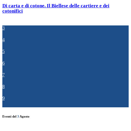
Di carta e di cotone. Il Biellese delle cartiere e dei
cotonifici
3
4
5
6
7
8
9
Eventi del
3
Agosto