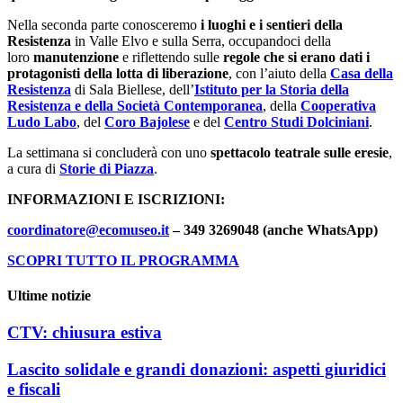
Nella seconda parte conosceremo
i luoghi e i sentieri della
Resistenza
in Valle Elvo e sulla Serra, occupandoci della
loro
manutenzione
e riflettendo sulle
regole che si erano dati i
protagonisti della lotta di liberazione
, con l’aiuto della
Casa della
Resistenza
di Sala Biellese, dell’
Istituto per la Storia della
Resistenza e della Società Contemporanea
, della
Cooperativa
Ludo Labo
, del
Coro Bajolese
e del
Centro Studi Dolciniani
.
La settimana si concluderà con uno
spettacolo teatrale sulle eresie
,
a cura di
Storie di Piazza
.
INFORMAZIONI E ISCRIZIONI:
coordinatore@ecomuseo.it
– 349 3269048 (anche WhatsApp)
SCOPRI TUTTO IL PROGRAMMA
Ultime notizie
CTV: chiusura estiva
Lascito solidale e grandi donazioni: aspetti giuridici
e fiscali