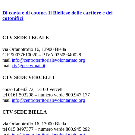
Di carta e di cotone. Il Biellese delle cartiere e dei
cotonifici
CTV SEDE LEGALE
via Orfanotrofio 16, 13900 Biella
C.F 90037610020 – P.IVA 02509340028
mail
info@centroterritorialevolontariato.org
mail
ctv@pec.wmail.it
CTV SEDE VERCELLI
corso Libertà 72, 13100 Vercelli
tel 0161 503298 – numero verde 800.947.177
mail
info@centroterritorialevolontariato.org
CTV SEDE BIELLA
via Orfanotrofio 16, 13900 Biella
tel 015 8497377 – numero verde 800.945.292
mail
info@centroterritorialevolontariato.org