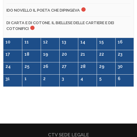
IDO NOVELLO IL POETA CHE DIPINGEVA
DI CARTA E DI COTONE. IL BIELLESE DELLE CARTIERE E DEI
COTONIFICI
10
11
12
13
14
15
16
17
18
19
20
21
22
23
24
25
26
27
28
29
30
31
1
2
3
4
5
6
CTV SEDE LEGALE