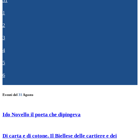
31
1
2
3
4
5
6
Eventi del
31
Agosto
Ido Novello il poeta che dipingeva
Di carta e di cotone. Il Biellese delle cartiere e dei