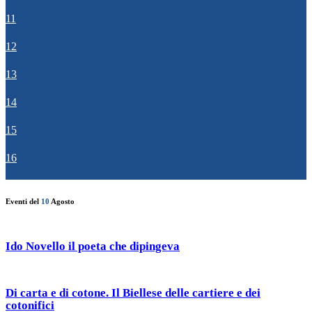
11
12
13
14
15
16
Eventi del
10
Agosto
Ido Novello il poeta che dipingeva
Di carta e di cotone. Il Biellese delle cartiere e dei
cotonifici