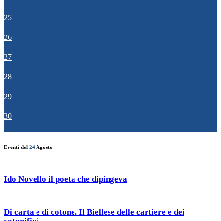
25
26
27
28
29
30
Eventi del
24
Agosto
Ido Novello il poeta che dipingeva
Di carta e di cotone. Il Biellese delle cartiere e dei
cotonifici