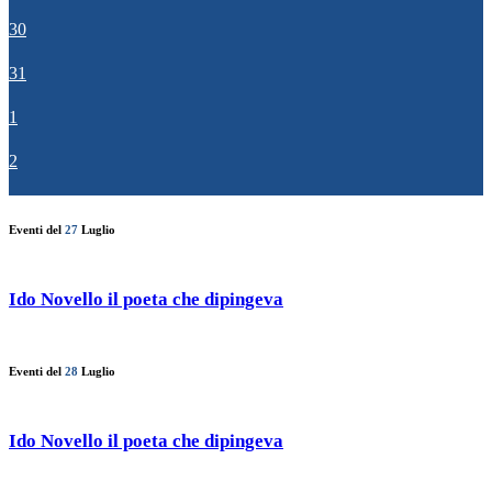
30
31
1
2
Eventi del
27
Luglio
Ido Novello il poeta che dipingeva
Eventi del
28
Luglio
Ido Novello il poeta che dipingeva