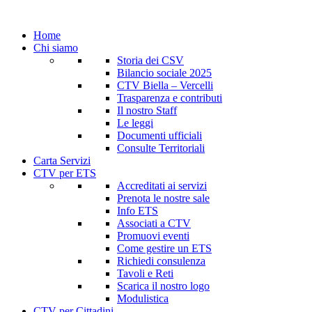
Home
Chi siamo
Storia dei CSV
Bilancio sociale 2025
CTV Biella – Vercelli
Trasparenza e contributi
Il nostro Staff
Le leggi
Documenti ufficiali
Consulte Territoriali
Carta Servizi
CTV per ETS
Accreditati ai servizi
Prenota le nostre sale
Info ETS
Associati a CTV
Promuovi eventi
Come gestire un ETS
Richiedi consulenza
Tavoli e Reti
Scarica il nostro logo
Modulistica
CTV per Cittadini