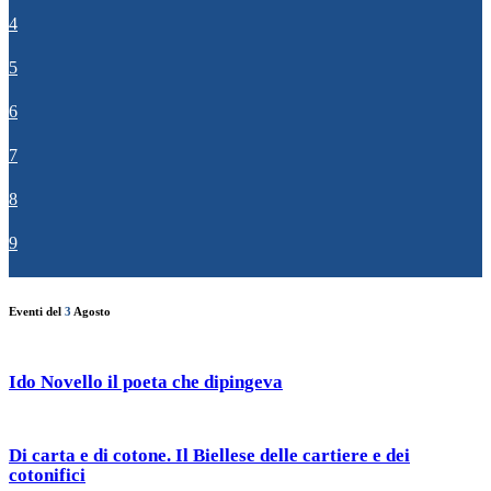
4
5
6
7
8
9
Eventi del
3
Agosto
Ido Novello il poeta che dipingeva
Di carta e di cotone. Il Biellese delle cartiere e dei
cotonifici