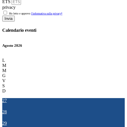
ETS
privacy
Ho letto e approvo
l'informativa sulla privacy*
Invia
Calendario eventi
Agosto 2026
L
M
M
G
V
S
D
27
28
29