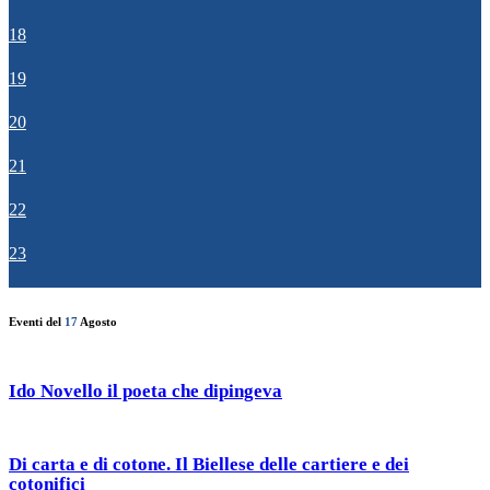
18
19
20
21
22
23
Eventi del
17
Agosto
Ido Novello il poeta che dipingeva
Di carta e di cotone. Il Biellese delle cartiere e dei
cotonifici