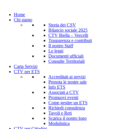
Home
Chi siamo
Storia dei CSV
Bilancio sociale 2025
CTV Biella – Vercelli
Trasparenza e contributi
Il nostro Staff
Le leggi
Documenti ufficiali
Consulte Territoriali
Carta Servizi
CTV per ETS
Accreditati ai servizi
Prenota le nostre sale
Info ETS
Associati a CTV
Promuovi eventi
Come gestire un ETS
Richiedi consulenza
Tavoli e Reti
Scarica il nostro logo
Modulistica
CTV per Cittadini