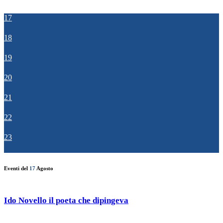
17
18
19
20
21
22
23
Eventi del
17
Agosto
Ido Novello il poeta che dipingeva