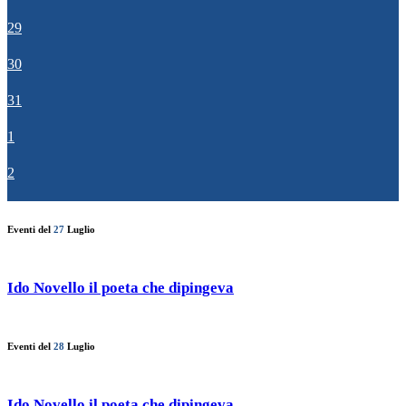
29
30
31
1
2
Eventi del
27
Luglio
Ido Novello il poeta che dipingeva
Eventi del
28
Luglio
Ido Novello il poeta che dipingeva