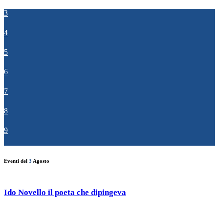
3
4
5
6
7
8
9
Eventi del
3
Agosto
Ido Novello il poeta che dipingeva