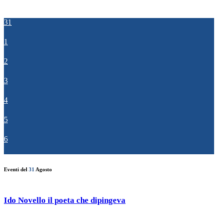
31
1
2
3
4
5
6
Eventi del
31
Agosto
Ido Novello il poeta che dipingeva