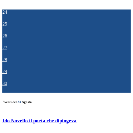
24
25
26
27
28
29
30
Eventi del
24
Agosto
Ido Novello il poeta che dipingeva