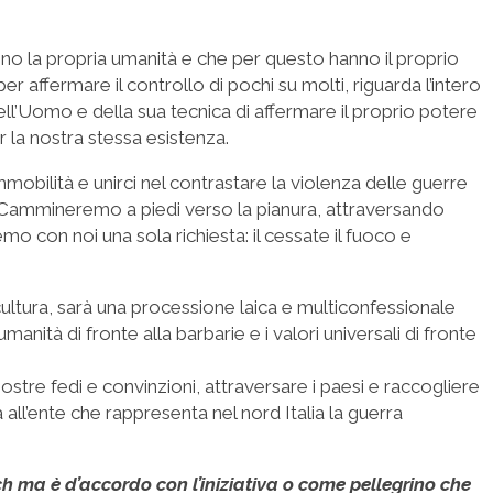
no la propria umanità e che per questo hanno il proprio
 affermare il controllo di pochi su molti, riguarda l’intero
l’Uomo e della sua tecnica di affermare il proprio potere
 la nostra stessa esistenza.
’immobilità e unirci nel contrastare la violenza delle guerre
 Cammineremo a piedi verso la pianura, attraversando
emo con noi una sola richiesta: il cessate il fuoco e
cultura, sarà una processione laica e multiconfessionale
anità di fronte alla barbarie e i valori universali di fronte
ostre fedi e convinzioni, attraversare i paesi e raccogliere
all’ente che rappresenta nel nord Italia la guerra
h ma è d’accordo con l’iniziativa o come pellegrino che