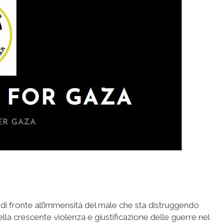
di fronte all’immensità del male che sta distruggendo
lla crescente violenza e giustificazione delle guerre nel