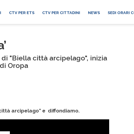
I
CTV PER ETS
CTV PER CITTADINI
NEWS
SEDI ORARI 
a’
di "Biella città arcipelago", inizia
 di Oropa
 città arcipelago” e diffondiamo.