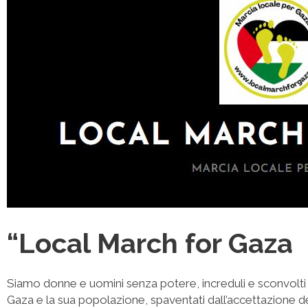
“Local March for Gaza
Siamo donne e uomini senza potere, increduli e sconvolti 
Gaza e la sua popolazione, spaventati dall’accettazione de