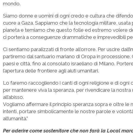
mondo.
Siamo donne e uomini di ogni credo e cultura che difendo
cuore a Gaza. Sappiamo che la tecnologia militare, usata per
pianeta e temiamo che questo folle ed estremo volere del
ci porterà a conseguenze drammatiche e imprevedibili per
Ci sentiamo paralizzati di fronte all’orrore. Per uscire dall
partiremo dal santuario mariano di Oropa in processione.
paesi e città, fino al consolato israeliano di Milano. Porter
l’apertura delle frontiere agli aiuti umanitari.
Lo faremo raccogliendo i canti di ogni religione e di ogni 
per mantenere viva la speranza, per rivendicare la nostra um
all’abisso.
Vogliamo affermare il principio speranza sopra e oltre le n
intenti, portare simbolicamente le nostre parole e volontà 
all’umanità.”
Per aderire come sostenitore che non farà la Local marc