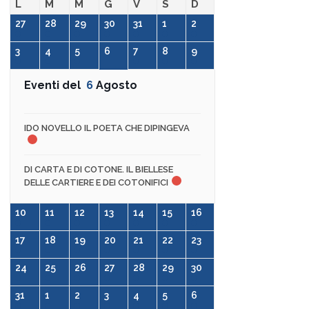
L
M
M
G
V
S
D
27
28
29
30
31
1
2
3
4
5
6
7
8
9
Eventi del
6
Agosto
IDO NOVELLO IL POETA CHE DIPINGEVA
DI CARTA E DI COTONE. IL BIELLESE
DELLE CARTIERE E DEI COTONIFICI
10
11
12
13
14
15
16
17
18
19
20
21
22
23
24
25
26
27
28
29
30
31
1
2
3
4
5
6