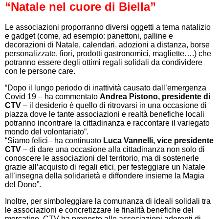
“Natale nel cuore di Biella”
Le associazioni proporranno diversi oggetti a tema natalizio
e gadget (come, ad esempio: panettoni, palline e
decorazioni di Natale, calendari, adozioni a distanza, borse
personalizzate, fiori, prodotti gastronomici, magliette….) che
potranno essere degli ottimi regali solidali da condividere
con le persone care.
“Dopo il lungo periodo di inattività causato dall’emergenza
Covid 19 – ha commentato
Andrea Pistono, presidente di
CTV
– il desiderio è quello di ritrovarsi in una occasione di
piazza dove le tante associazioni e realtà benefiche locali
potranno incontrare la cittadinanza e raccontare il variegato
mondo del volontariato”.
“Siamo felici– ha continuato
Luca Vannelli, vice presidente
CTV
– di dare una occasione alla cittadinanza non solo di
conoscere le associazioni del territorio, ma di sostenerle
grazie all’acquisto di regali etici, per festeggiare un Natale
all’insegna della solidarietà e diffondere insieme la Magia
del Dono”.
Inoltre, per simboleggiare la comunanza di ideali solidali tra
le associazioni e concretizzare le finalità benefiche del
mercatino, CTV ha proposto alle associazioni aderenti di