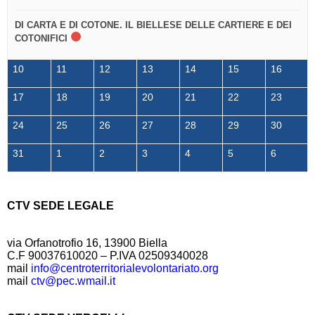
DI CARTA E DI COTONE. IL BIELLESE DELLE CARTIERE E DEI
COTONIFICI
10
11
12
13
14
15
16
17
18
19
20
21
22
23
24
25
26
27
28
29
30
31
1
2
3
4
5
6
CTV SEDE LEGALE
via Orfanotrofio 16, 13900 Biella
C.F 90037610020 – P.IVA 02509340028
mail
info@centroterritorialevolontariato.org
mail
ctv@pec.wmail.it