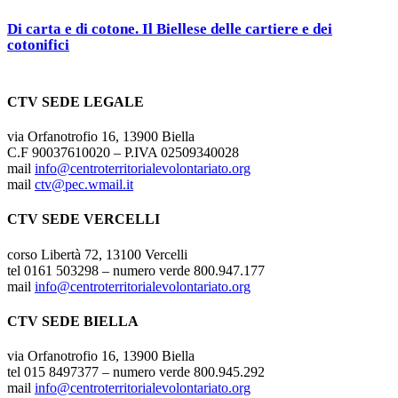
Di carta e di cotone. Il Biellese delle cartiere e dei
cotonifici
CTV SEDE LEGALE
via Orfanotrofio 16, 13900 Biella
C.F 90037610020 – P.IVA 02509340028
mail
info@centroterritorialevolontariato.org
mail
ctv@pec.wmail.it
CTV SEDE VERCELLI
corso Libertà 72, 13100 Vercelli
tel 0161 503298 – numero verde 800.947.177
mail
info@centroterritorialevolontariato.org
CTV SEDE BIELLA
via Orfanotrofio 16, 13900 Biella
tel 015 8497377 – numero verde 800.945.292
mail
info@centroterritorialevolontariato.org