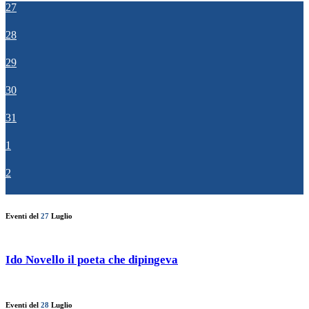
27
28
29
30
31
1
2
Eventi del
27
Luglio
Ido Novello il poeta che dipingeva
Eventi del
28
Luglio