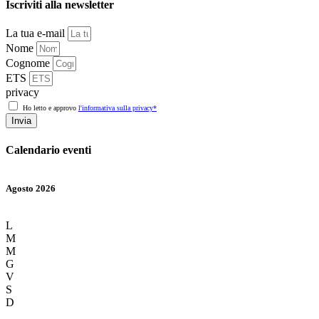
Iscriviti alla newsletter
La tua e-mail
Nome
Cognome
ETS
privacy
Ho letto e approvo
l'informativa sulla privacy*
Invia
Calendario eventi
Agosto 2026
L
M
M
G
V
S
D