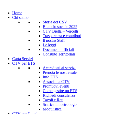
Home
Chi siamo
Storia dei CSV
Bilancio sociale 2025
CTV Biella – Vercelli
Trasparenza e contributi
Il nostro Staff
Le leggi
Documenti ufficiali
Consulte Territoriali
Carta Servizi
CTV per ETS
Accreditati ai servizi
Prenota le nostre sale
Info ETS
Associati a CTV
Promuovi eventi
Come gestire un ETS
Richiedi consulenza
Tavoli e Reti
Scarica il nostro logo
Modulistica
CTV per Cittadini