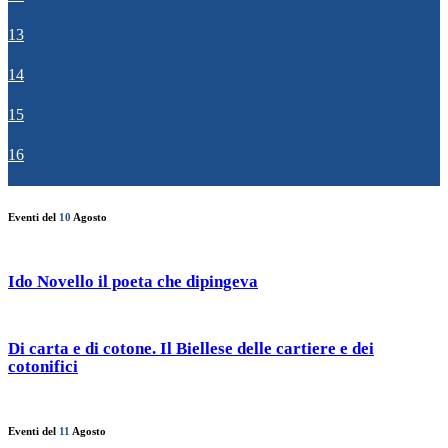
13
14
15
16
Eventi del
10
Agosto
Ido Novello il poeta che dipingeva
Di carta e di cotone. Il Biellese delle cartiere e dei
cotonifici
Eventi del
11
Agosto