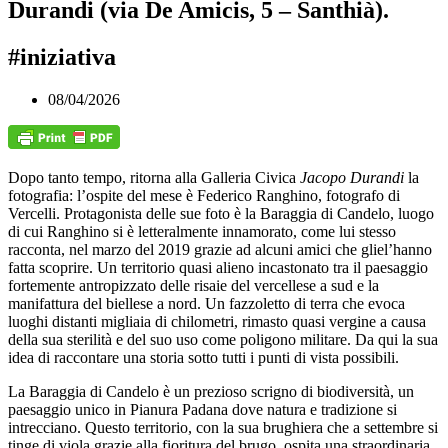
Durandi (via De Amicis, 5 – Santhià).
#iniziativa
08/04/2026
Dopo tanto tempo, ritorna alla Galleria Civica
Jacopo Durandi
la
fotografia: l’ospite del mese è Federico Ranghino, fotografo di
Vercelli. Protagonista delle sue foto è la Baraggia di Candelo, luogo
di cui Ranghino si è letteralmente innamorato, come lui stesso
racconta, nel marzo del 2019 grazie ad alcuni amici che gliel’hanno
fatta scoprire. Un territorio quasi alieno incastonato tra il paesaggio
fortemente antropizzato delle risaie del vercellese a sud e la
manifattura del biellese a nord. Un fazzoletto di terra che evoca
luoghi distanti migliaia di chilometri, rimasto quasi vergine a causa
della sua sterilità e del suo uso come poligono militare. Da qui la sua
idea di raccontare una storia sotto tutti i punti di vista possibili.
La Baraggia di Candelo è un prezioso scrigno di biodiversità, un
paesaggio unico in Pianura Padana dove natura e tradizione si
intrecciano. Questo territorio, con la sua brughiera che a settembre si
tinge di viola grazie alla fioritura del brugo, ospita una straordinaria