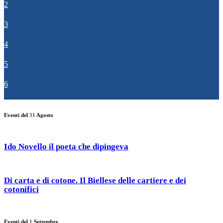
2
3
4
5
6
Eventi del
31
Agosto
Ido Novello il poeta che dipingeva
Di carta e di cotone. Il Biellese delle cartiere e dei
cotonifici
Eventi del
1
Settembre