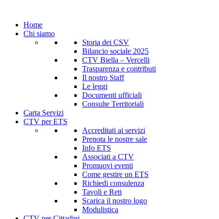
Home
Chi siamo
Storia dei CSV
Bilancio sociale 2025
CTV Biella – Vercelli
Trasparenza e contributi
Il nostro Staff
Le leggi
Documenti ufficiali
Consulte Territoriali
Carta Servizi
CTV per ETS
Accreditati ai servizi
Prenota le nostre sale
Info ETS
Associati a CTV
Promuovi eventi
Come gestire un ETS
Richiedi consulenza
Tavoli e Reti
Scarica il nostro logo
Modulistica
CTV per Cittadini