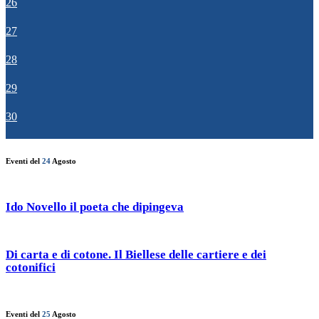
26
27
28
29
30
Eventi del
24
Agosto
Ido Novello il poeta che dipingeva
Di carta e di cotone. Il Biellese delle cartiere e dei
cotonifici
Eventi del
25
Agosto