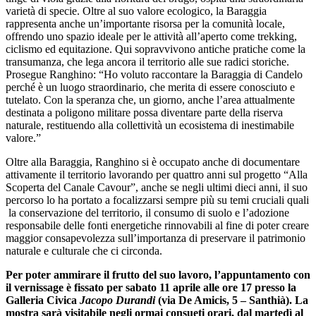
varietà di specie. Oltre al suo valore ecologico, la Baraggia
rappresenta anche un’importante risorsa per la comunità locale,
offrendo uno spazio ideale per le attività all’aperto come trekking,
ciclismo ed equitazione. Qui sopravvivono antiche pratiche come la
transumanza, che lega ancora il territorio alle sue radici storiche.
Prosegue Ranghino: “Ho voluto raccontare la Baraggia di Candelo
perché è un luogo straordinario, che merita di essere conosciuto e
tutelato. Con la speranza che, un giorno, anche l’area attualmente
destinata a poligono militare possa diventare parte della riserva
naturale, restituendo alla collettività un ecosistema di inestimabile
valore.”
Oltre alla Baraggia, Ranghino si è occupato anche di documentare
attivamente il territorio lavorando per quattro anni sul progetto “Alla
Scoperta del Canale Cavour”, anche se negli ultimi dieci anni, il suo
percorso lo ha portato a focalizzarsi sempre più su temi cruciali quali
la conservazione del territorio, il consumo di suolo e l’adozione
responsabile delle fonti energetiche rinnovabili al fine di poter creare
maggior consapevolezza sull’importanza di preservare il patrimonio
naturale e culturale che ci circonda.
Per poter ammirare il frutto del suo lavoro, l’appuntamento con
il vernissage è fissato per sabato 11 aprile alle ore 17 presso la
Galleria Civica
Jacopo Durandi
(via De Amicis, 5 – Santhià). La
mostra sarà visitabile negli ormai consueti orari, dal martedì al