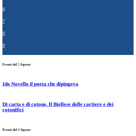
6
7
8
9
Eventi del
3
Agosto
Ido Novello il poeta che dipingeva
Di carta e di cotone. Il Biellese delle cartiere e dei
cotonifici
Eventi del
4
Agosto