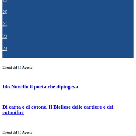
20
21
22
23
Eventi del
17
Agosto
Ido Novello il poeta che dipingeva
Di carta e di cotone. Il Biellese delle cartiere e dei
cotonifici
Eventi del
18
Agosto