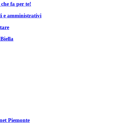
he fa per te!
li e amministrativi
tare
Biella
Vnet Piemonte