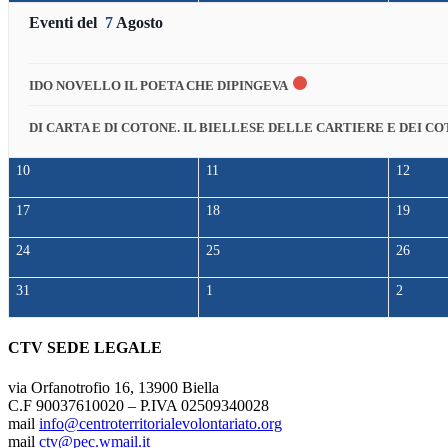
Eventi del
7
Agosto
IDO NOVELLO IL POETA CHE DIPINGEVA
DI CARTA E DI COTONE. IL BIELLESE DELLE CARTIERE E DEI CO
10
11
12
17
18
19
24
25
26
31
1
2
CTV SEDE LEGALE
via Orfanotrofio 16, 13900 Biella
C.F 90037610020 – P.IVA 02509340028
mail
info@centroterritorialevolontariato.org
mail
ctv@pec.wmail.it