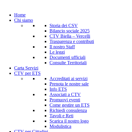
Home
Chi siamo
Storia dei CSV
Bilancio sociale 2025
CTV Biella – Vercelli
Trasparenza e contributi
Il nostro Staff
Le leggi
Documenti ufficiali
Consulte Territoriali
Carta Servizi
CTV per ETS
Accreditati ai servizi
Prenota le nostre sale
Info ETS
Associati a CTV
Promuovi eventi
Come gestire un ETS
Richiedi consulenza
Tavoli e Reti
Scarica il nostro logo
Modulistica
CTV per Cittadini