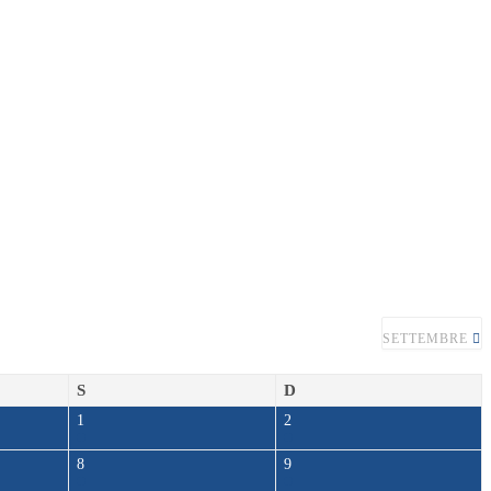
SETTEMBRE
S
D
1
2
8
9