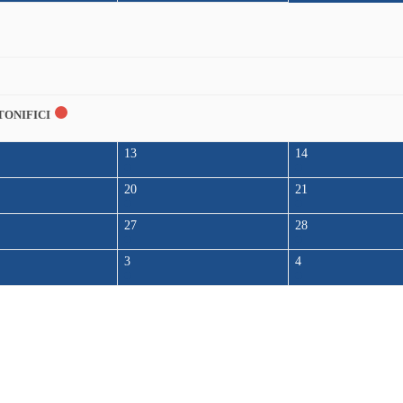
TONIFICI
13
14
20
21
27
28
3
4