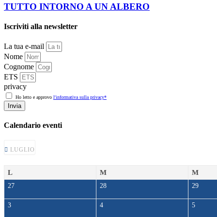
TUTTO INTORNO A UN ALBERO
Iscriviti alla newsletter
La tua e-mail
Nome
Cognome
ETS
privacy
Ho letto e approvo
l'informativa sulla privacy*
Invia
Calendario eventi
LUGLIO
L
M
M
27
28
29
3
4
5