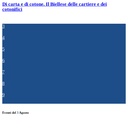
Di carta e di cotone. Il Biellese delle cartiere e dei
cotonifici
3
4
5
6
7
8
9
Eventi del
3
Agosto