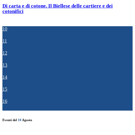
Di carta e di cotone. Il Biellese delle cartiere e dei
cotonifici
10
11
12
13
14
15
16
Eventi del
10
Agosto