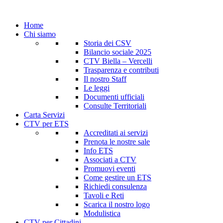
Home
Chi siamo
Storia dei CSV
Bilancio sociale 2025
CTV Biella – Vercelli
Trasparenza e contributi
Il nostro Staff
Le leggi
Documenti ufficiali
Consulte Territoriali
Carta Servizi
CTV per ETS
Accreditati ai servizi
Prenota le nostre sale
Info ETS
Associati a CTV
Promuovi eventi
Come gestire un ETS
Richiedi consulenza
Tavoli e Reti
Scarica il nostro logo
Modulistica
CTV per Cittadini