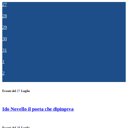
27
28
29
30
31
1
2
Eventi del
27
Luglio
Ido Novello il poeta che dipingeva
Eventi del
28
Luglio