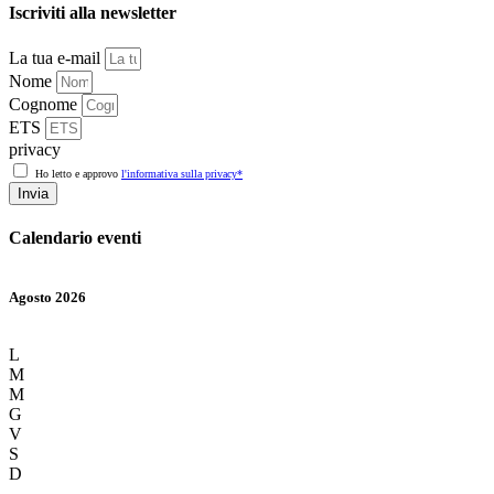
Iscriviti alla newsletter
La tua e-mail
Nome
Cognome
ETS
privacy
Ho letto e approvo
l'informativa sulla privacy*
Invia
Calendario eventi
Agosto 2026
L
M
M
G
V
S
D