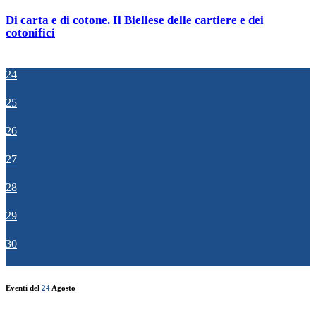
Di carta e di cotone. Il Biellese delle cartiere e dei
cotonifici
24
25
26
27
28
29
30
Eventi del
24
Agosto