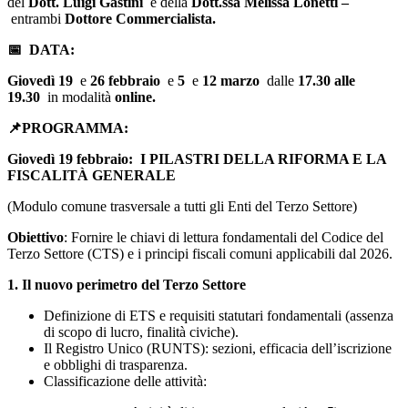
del
Dott. Luigi Gastini
e della
Dott.ssa Melissa Lonetti –
entrambi
Dottore Commercialista.
📅
DATA
:
Giovedì 19
e
26 febbraio
e
5
e
12 marzo
dalle
17.30 alle
19.30
in modalità
online.
📌
PROGRAMMA
:
Giovedì 19 febbraio
:
I PILASTRI DELLA RIFORMA E LA
FISCALITÀ GENERALE
(
Modulo comune trasversale a tutti gli Enti del Terzo Settore
)
Obiettivo
: Fornire le chiavi di lettura fondamentali del Codice del
Terzo Settore (CTS) e i principi fiscali comuni applicabili dal 2026.
1. Il nuovo perimetro del Terzo Settore
Definizione di ETS e requisiti statutari fondamentali (assenza
di scopo di lucro, finalità civiche).
Il Registro Unico (RUNTS): sezioni, efficacia dell’iscrizione
e obblighi di trasparenza.
Classificazione delle attività: