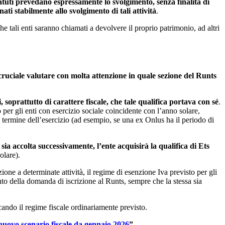
statuti prevedano espressamente lo svolgimento, senza finalità di
nati stabilmente allo svolgimento di tali attività
.
 tali enti saranno chiamati a devolvere il proprio patrimonio, ad altri
 cruciale valutare con molta attenzione in quale sezione del Runts
soprattutto di carattere fiscale, che tale qualifica portava con sé
.
per gli enti con esercizio sociale coincidente con l’anno solare,
 termine dell’esercizio (ad esempio, se una ex Onlus ha il periodo di
sia accolta successivamente, l’ente acquisirà la qualifica di Ets
olare).
ione a determinate attività, il regime di esenzione Iva previsto per gli
ento della domanda di iscrizione al Runts, sempre che la stessa sia
icando il regime fiscale ordinariamente previsto.
nuovo scenario fiscale da gennaio 2026
”.