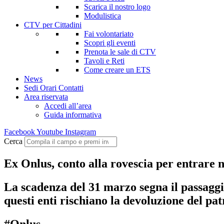
Scarica il nostro logo
Modulistica
CTV per Cittadini
Fai volontariato
Scopri gli eventi
Prenota le sale di CTV
Tavoli e Reti
Come creare un ETS
News
Sedi Orari Contatti
Area riservata
Accedi all’area
Guida informativa
Facebook
Youtube
Instagram
Cerca
Ex Onlus, conto alla rovescia per entrare 
La scadenza del 31 marzo segna il passaggio
questi enti rischiano la devoluzione del patr
#Onlus