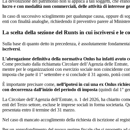
La devoluzione del patrimonio non si applica a tali soggetti, che erano
lucro e con modalità non commerciali, delle attività di interesse gen
In caso di successivo scioglimento per qualunque causa, oppure di soppr
enti con finalità analoghe, richiedendo il preventivo parere al Ministero
La scelta della sezione del Runts in cui iscriversi e le 
Sulla base di quanto detto in precedenza, è assolutamente fondamental
iscriversi
.
L’abrogazione definitiva della normativa Onlus ha infatti avuto com
Come precisato dalla richiamata Circolare dell’Agenzia delle Entrate, n
mentre per le organizzazioni con esercizio sociale non coincidente con
imposta che parte il 1° settembre e si conclude il 31 agosto, potrà con
È importante precisare come,
nell’ipotesi in cui una ex Onlus richie
con decorrenza dall’inizio del periodo di imposta
(quindi dal 1° gen
La Circolare dell’Agenzia dell’Entrate, n. 1 del 2026, ha chiarito come 
enti del Terzo settore, escluse le imprese sociali in forma societaria. 
presentata entro il termine del 31 marzo.
Nel caso di mancato accoglimento della richiesta di iscrizione al regist
Per un approfondimento del nuovo regime fiscale che si prospetta ad ogg