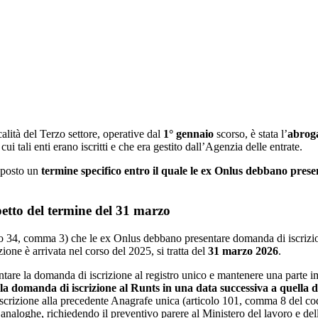
alità del Terzo settore, operative dal
1° gennaio
scorso, è stata l’
abrog
n cui tali enti erano iscritti e che era gestito dall’Agenzia delle entrate.
sposto un
termine specifico entro il quale le ex Onlus debbano pres
petto del termine del 31 marzo
olo 34, comma 3) che le ex Onlus debbano presentare domanda di iscrizi
one è arrivata nel corso del 2025, si tratta del
31 marzo 2026
.
re la domanda di iscrizione al registro unico e mantenere una parte impo
la domanda di iscrizione al Runts in una data successiva a quella
a iscrizione alla precedente Anagrafe unica (articolo 101, comma 8 del co
 analoghe, richiedendo il preventivo parere al Ministero del lavoro e dell