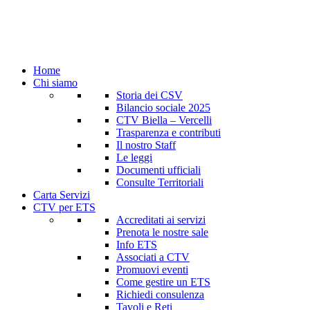
Home
Chi siamo
Storia dei CSV
Bilancio sociale 2025
CTV Biella – Vercelli
Trasparenza e contributi
Il nostro Staff
Le leggi
Documenti ufficiali
Consulte Territoriali
Carta Servizi
CTV per ETS
Accreditati ai servizi
Prenota le nostre sale
Info ETS
Associati a CTV
Promuovi eventi
Come gestire un ETS
Richiedi consulenza
Tavoli e Reti