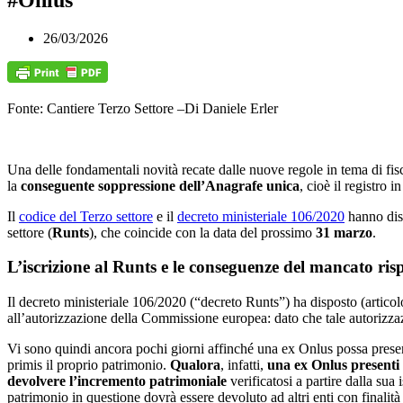
26/03/2026
Fonte: Cantiere Terzo Settore –
Di Daniele Erler
Una delle fondamentali novità recate dalle nuove regole in tema di fisc
la
conseguente soppressione dell’Anagrafe unica
, cioè il registro i
Il
codice del Terzo settore
e il
decreto ministeriale 106/2020
hanno di
settore (
Runts
), che coincide con la data del prossimo
31 marzo
.
L’iscrizione al Runts e le conseguenze del mancato ris
Il decreto ministeriale 106/2020 (“decreto Runts”) ha disposto (artic
all’autorizzazione della Commissione europea: dato che tale autorizzazi
Vi sono quindi ancora pochi giorni affinché una ex Onlus possa presenta
primis il proprio patrimonio.
Qualora
, infatti,
una ex Onlus presenti 
devolvere
l’incremento patrimoniale
verificatosi a partire dalla su
patrimonio in questione dovrà essere devoluto ad altri enti con finalità