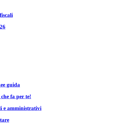
iscali
026
nee guida
he fa per te!
li e amministrativi
tare