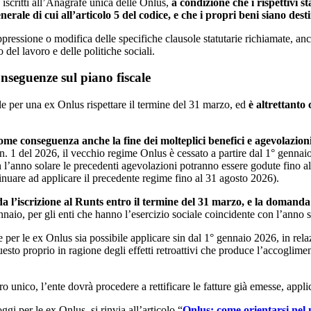
 iscritti all’Anagrafe unica delle Onlus,
a condizione che i rispettivi 
erale di cui all’articolo 5 del codice, e che i propri beni siano desti
essione o modifica delle specifiche clausole statutarie richiamate, anche
 del lavoro e delle politiche sociali.
conseguenze sul piano fiscale
e per una ex Onlus rispettare il termine del 31 marzo, ed
è altrettanto
e conseguenza anche la fine dei molteplici benefici e agevolazioni, 
. 1 del 2026, il vecchio regime Onlus è cessato a partire dal 1° gennaio 
 l’anno solare le precedenti agevolazioni potranno essere godute fino al
tinuare ad applicare il precedente regime fino al 31 agosto 2026).
da l’iscrizione al Runts entro il termine del 31 marzo, e la domanda 
naio, per gli enti che hanno l’esercizio sociale coincidente con l’anno s
per le ex Onlus sia possibile applicare sin dal 1° gennaio 2026, in relaz
Questo proprio in ragione degli effetti retroattivi che produce l’accoglim
ro unico, l’ente dovrà procedere a rettificare le fatture già emesse, appl
i per le ex Onlus, si rinvia all’articolo “
Onlus: come orientarsi nel 